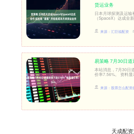
货运业务
日本月球探测及运输初
（SpaceX）达成全新合
来源：汇巨福配资
易策略 7月30日
本站消息，7月30日道
价率7.56%。 资料显
来源：股票怎么配资
天成配资
深证成指
14342.32
.12
0.64%
232.20
1