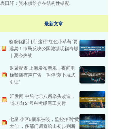
表田轩：资本供给存在结构性错配
最新文章
骆驼优配门店 这种“红色小草莓”要
远离！市民反映公园池塘现福寿螺
｜夏令热线
财聚配资 上海发布新规：夜间电
梯禁播有声广告，叫停“萝卜坑式
引证”
汇发网 中船七〇八所牵头改造，
“东方红2”号科考船完工交付
七星 小区5辆车被咬，监控拍到“黄
大仙”，多部门调查给出初步判断