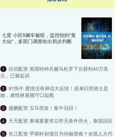
七星 小区5辆车被咬，监控拍到“黄
大仙”，多部门调查给出初步判断
拉伯配资 美国特种兵赌马杜罗下台获利40万美
1
元，已被起诉
91快牛 爱情没有神话大反转！原来闪灵骑士是
2
她，难怪林展翘守口如瓶
盛鹏配资 宝马突发！集中召回！
3
天天配资 柬埔寨要求立即无条件停火，泰国回应
4
长江配资 早期科创项目为何融资难？全国人大代
5