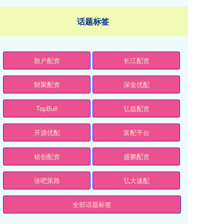
话题标签
散户配资
长江配资
财聚配资
深金优配
TopBull
弘益配资
开源优配
富配平台
铭创配资
盛鹏配资
张吧策路
弘大速配
全部话题标签