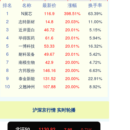
排名
名称
最新价
涨幅
换手率
1
N展芯
116.9
398.51%
63.39%
2
志特新材
14.8
20.03%
11.00%
3
近岸蛋白
46.72
20.01%
5.15%
4
毕得医药
61.6
20.01%
5.94%
5
一博科技
53.33
20.01%
16.32%
6
耐科装备
49.67
20.01%
5.42%
7
南模生物
42.9
20.00%
4.72%
8
方邦股份
146.16
20.00%
6.63%
9
泰金新能
131.52
20.00%
22.91%
10
义翘神州
107.88
20.00%
8.92%
沪深京行情 实时轮播
北证50
1130.65
创
7.78
0.69%