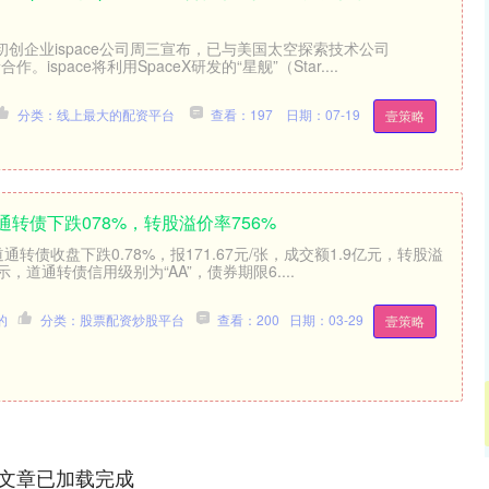
创企业ispace公司周三宣布，已与美国太空探索技术公司
作。ispace将利用SpaceX研发的“星舰”（Star....
分类：线上最大的配资平台
查看：197
日期：07-19
壹策略
道通转债下跌078%，转股溢价率756%
通转债收盘下跌0.78%，报171.67元/张，成交额1.9亿元，转股溢
示，道通转债信用级别为“AA”，债券期限6....
的
分类：股票配资炒股平台
查看：200
日期：03-29
壹策略
文章已加载完成
沪深300
4700.45
.65%
49.14
1.06%