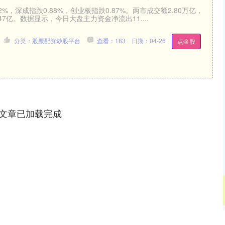
32%，深成指跌0.88%，创业板指跌0.87%。两市成交额2.80万亿，
7亿。数据显示，今日大盘主力资金净流出11....
分类：股票配资炒股平台
查看：183
日期：04-26
点金股
文章已加载完成
沪深300
4694.44
.42%
43.13
0.93%