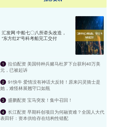
汇发网 中船七〇八所牵头改造，
“东方红2”号科考船完工交付
拉伯配资 美国特种兵赌马杜罗下台获利40万美
1
元，已被起诉
91快牛 爱情没有神话大反转！原来闪灵骑士是
2
她，难怪林展翘守口如瓶
盛鹏配资 宝马突发！集中召回！
3
长江配资 早期科创项目为何融资难？全国人大代
4
表田轩：资本供给存在结构性错配