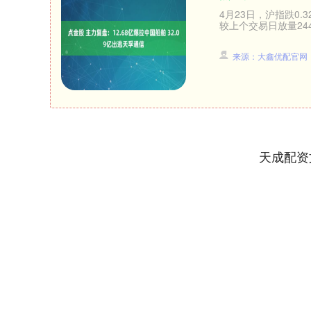
4月23日，沪指跌0.
较上个交易日放量244
来源：大鑫优配官网
天成配资
深证成指
14311.01
.68
1.02%
200.89
1