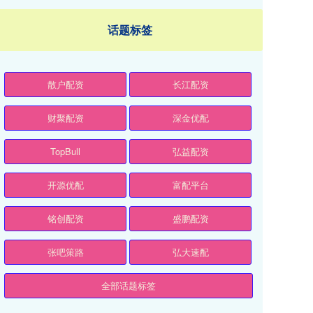
话题标签
散户配资
长江配资
财聚配资
深金优配
TopBull
弘益配资
开源优配
富配平台
铭创配资
盛鹏配资
张吧策路
弘大速配
全部话题标签