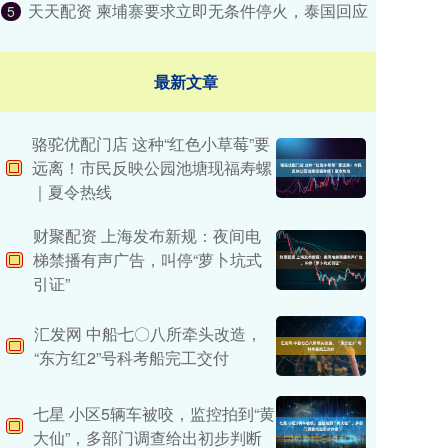
天天配资 柬埔寨要求立即无条件停火，泰国回应
5
最新文章
骆驼优配门店 这种“红色小草莓”要
远离！市民反映公园池塘现福寿螺
｜夏令热线
财聚配资 上海发布新规：夜间电
梯禁播有声广告，叫停“萝卜坑式
引证”
汇发网 中船七〇八所牵头改造，
“东方红2”号科考船完工交付
七星 小区5辆车被咬，监控拍到“黄
大仙”，多部门调查给出初步判断