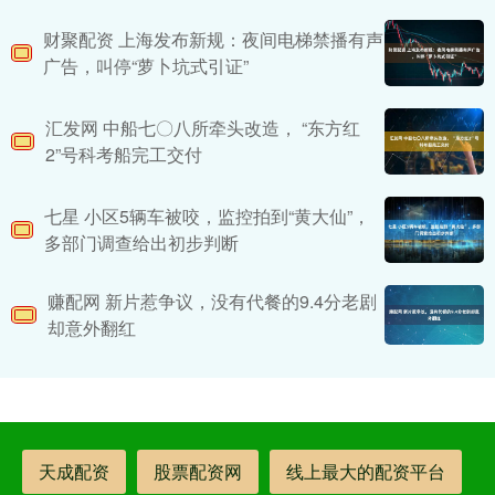
财聚配资 上海发布新规：夜间电梯禁播有声
广告，叫停“萝卜坑式引证”
汇发网 中船七〇八所牵头改造， “东方红
2”号科考船完工交付
七星 小区5辆车被咬，监控拍到“黄大仙”，
多部门调查给出初步判断
赚配网 新片惹争议，没有代餐的9.4分老剧
却意外翻红
天成配资
股票配资网
线上最大的配资平台