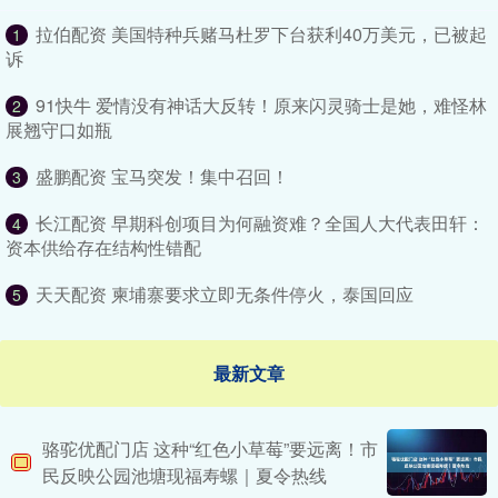
拉伯配资 美国特种兵赌马杜罗下台获利40万美元，已被起
1
诉
91快牛 爱情没有神话大反转！原来闪灵骑士是她，难怪林
2
展翘守口如瓶
盛鹏配资 宝马突发！集中召回！
3
长江配资 早期科创项目为何融资难？全国人大代表田轩：
4
资本供给存在结构性错配
天天配资 柬埔寨要求立即无条件停火，泰国回应
5
最新文章
骆驼优配门店 这种“红色小草莓”要远离！市
民反映公园池塘现福寿螺｜夏令热线