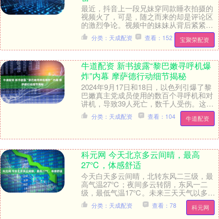
最近，抖音上一段兄妹穿同款睡衣拍摄的
视频火了，可是，随之而来的却是评论区
的激烈争论。视频中的妹妹从背后紧紧抱
住哥哥的腰，脸颊贴在他的背上撒娇，哥
分类：天成配资
查看：152
宝聚荣配资
哥嘴上虽然说着别....
牛道配资 新书披露“黎巴嫩寻呼机爆
炸”内幕 摩萨德行动细节揭秘
2024年9月17日和18日，以色列引爆了黎
巴嫩真主党成员使用的数百个寻呼机和对
讲机，导致39人死亡，数千人受伤。这一
行动由以色列情报和特勤局（简称摩萨
分类：天成配资
查看：104
牛道配资
德）策划....
科元网 今天北京多云间晴，最高
27℃，体感舒适
今天白天多云间晴，北转东风二三级，最
高气温27℃；夜间多云转阴，东风一二
级，最低气温17℃。未来三天天气以多云
为主，气温回升，体感较舒适，适宜开窗
分类：天成配资
查看：78
科元网
通风及户外活动....