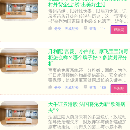
村外贸企业“绣”出美好生活
贵州苗绣，以针线为墨，以腊刀为笔，记
录着苗族迁徙的传说与历史，这一“无字史
书”被列为国家级非物质文化遗产。近年
来，贵州苗绣产业蓬勃发展，产业主体通
分类：天成配资
查看：114
双融网
过不断创作，开....
升利配 宫菱、小白熊、摩飞宝宝消毒
柜怎么样？哪个牌子好？多款测评分
析
宝宝的免疫系统还十分稚嫩，因此，为他
们日常所接触的物品提供高效、安全的消
毒保障，是促进宝宝健康成长的关键举
措。然而，传统的高温水煮方法和普通宝
分类：天成配资
查看：186
升利配
宝消毒柜在应对顽固....
大牛证券港股 法国将沦为新“欧洲病
夫”？
法国正陷入前所未有的多重危机：政坛动
荡导致治理失序，财政赤字与债务螺旋加
剧市场担忧，而街头的罢工与示威不断升