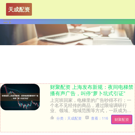
天成配资
财聚配资 上海发布新规：夜间电梯禁
播有声广告，叫停“萝卜坑式引证”
上完班回家，电梯里的广告吵得不行；一
个名不见经传的商品，通过限缩调研行
业、领域、地域范围等方式，一跃成为所
在圈层的“第一”；一位酷似知名人物的“推
分类：天成配资
查看：116
财聚配资
荐官”将手中产....