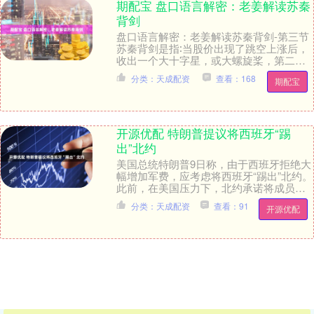
期配宝 盘口语言解密：老姜解读苏秦
背剑
盘口语言解密：老姜解读苏秦背剑-第三节
苏秦背剑是指∶当股价出现了跳空上涨后，
收出一个大十字星，或大螺旋桨，第二天
或第三天又被一根大阳线将其覆盖，如同
分类：天成配资
查看：168
期配宝
一个'苏秦背....
开源优配 特朗普提议将西班牙“踢
出”北约
美国总统特朗普9日称，由于西班牙拒绝大
幅增加军费，应考虑将西班牙“踢出”北约。
此前，在美国压力下，北约承诺将成员国
年度国防支出在国内生产总值（GDP）中
分类：天成配资
查看：91
开源优配
的占比从....