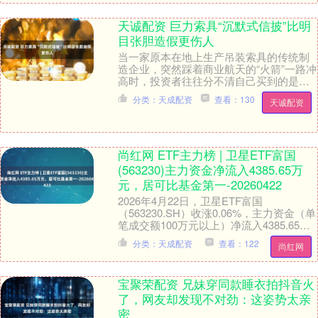
天诚配资 巨力索具“沉默式信披”比明
目张胆造假更伤人
当一家原本在地上生产吊装索具的传统制
造企业，突然踩着商业航天的“火箭”一路冲
高时，投资者往往分不清自己买到的是未
来的入场券，还是一场精心包装的幻觉。
分类：天成配资
查看：130
天诚配资
5月18日....
尚红网 ETF主力榜 | 卫星ETF富国
(563230)主力资金净流入4385.65万
元，居可比基金第一-20260422
2026年4月22日，卫星ETF富国
（563230.SH）收涨0.06%，主力资金（单
笔成交额100万元以上）净流入4385.65万
元，居可比基金第一。（数据来....
分类：天成配资
查看：122
尚红网
宝聚荣配资 兄妹穿同款睡衣拍抖音火
了，网友却发现不对劲：这姿势太亲
密