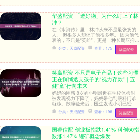
华盛配资 「造好物」为什么盯上了林
冲？
在《水浒传》里，林冲从来不是最张扬的
人。 但很多人却记了他很多年。 因为他代
表的，不只是“英雄”，更是一种长期压抑后
的情绪爆发。 而这种人物气质，在今天依
分类：天成配资
查看：175
华盛配资
然能够....
笑赢配资 不只是电子产品！这些习惯
正在悄悄透支孩子的“视力存款”｜五
健“童”行向未来
妈妈的困惑 8岁的小明最近在学校体检时
被发现视力下降了，妈妈带他到眼科门诊
就诊。散瞳验光后，医生发现小明已经有
100度的近视了。妈妈感到很疑惑：“明明
分类：天成配资
查看：198
笑赢配资
几个月前检....
国睿信配 创业板指跌1.41% 科创50指
数涨1.47% 锂矿概念爆发