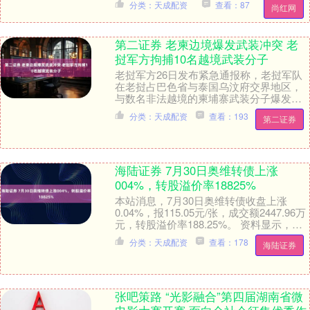
分类：天成配资
查看：87
尚红网
第二证券 老柬边境爆发武装冲突 老
挝军方拘捕10名越境武装分子
老挝军方26日发布紧急通报称，老挝军队
在老挝占巴色省与泰国乌汶府交界地区，
与数名非法越境的柬埔寨武装分子爆发激
烈交火，拘捕10人并缴获武器。 根据老挝
分类：天成配资
查看：193
第二证券
占巴色军区....
海陆证券 7月30日奥维转债上涨
004%，转股溢价率18825%
本站消息，7月30日奥维转债收盘上涨
0.04%，报115.05元/张，成交额2447.96万
元，转股溢价率188.25%。 资料显示，奥
维转债信用级别为“AA-....
分类：天成配资
查看：178
海陆证券
张吧策路 “光影融合”第四届湖南省微