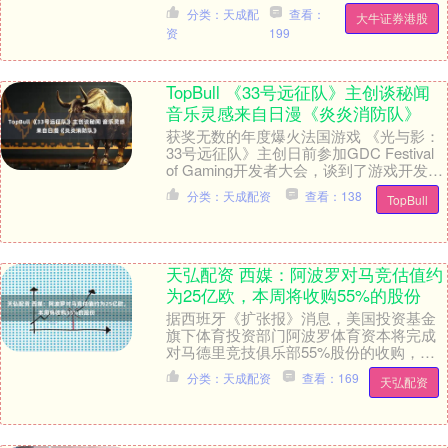
级，工会与社会党重返舞台中央。 不到两
分类：天成配
查看：
大牛证券港股
年时间，法国换....
资
199
TopBull 《33号远征队》主创谈秘闻
音乐灵感来自日漫《炎炎消防队》
获奖无数的年度爆火法国游戏 《光与影：
33号远征队》主创日前参加GDC Festival
of Gaming开发者大会，谈到了游戏开发的
趣闻轶事，其中备受玩家赞....
分类：天成配资
查看：138
TopBull
天弘配资 西媒：阿波罗对马竞估值约
为25亿欧，本周将收购55%的股份
据西班牙《扩张报》消息，美国投资基金
旗下体育投资部门阿波罗体育资本将完成
对马德里竞技俱乐部55%股份的收购，这
笔交易将于3月12日正式完成。 报道称，
分类：天成配资
查看：169
天弘配资
阿波罗通过....