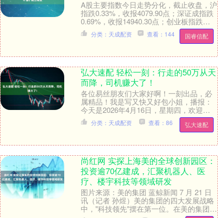
A股主要指数今日走势分化，截止收盘，沪
指跌0.33%，收报4079.90点；深证成指跌
0.69%，收报14940.30点；创业板指跌
1.41%，收报3667.7....
分类：天成配资
查看：144
国睿信配
弘大速配 轻松一刻：行走的50万从天
而降，司机赚大了！
各位易丝朋友们大家好啊！一刻出品，必
属精品！我是写又快又好包小姐，播报：
今天是2026年4月16日，星期四，欢迎大
家来到您无比忠诚的轻松一刻！每天为你
分类：天成配资
查看：86
弘大速配
带来快乐！....
尚红网 实探上海美的全球创新园区：
投资逾70亿建成，汇聚机器人、医
疗、楼宇科技等领域研发
图片来源：美的集团 蓝鲸新闻 7 月 21 日
讯（记者 孙煜）美的集团的四大发展战略
中，"科技领先"摆在第一位。在美的集团副
总裁兼 CTO 卫昶看来，美的上海全....