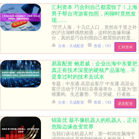
汇利资本 巧合到自己都震惊了！上海
男子帮台湾游客拍照，闲聊时竟然发
现……
“茫茫人海，十几亿人口，竟然在千里之外
的泸沽湖畔偶然相遇，这样的血缘和缘
分，真的是巧合到我自己都震惊的程度
了。” 近日，上海的陈先生分享了一段不可
分类：天成配资
查看：191
汇利资本
思议的亲身经历....
易富配资 鲍君威：企业出海中东要把
真正有技术深度的硬核产品落地，不
是拿过时的技术去试水
专题：中东通·高层会客厅 中东通·高层会
客厅活动于7月8日在香港举办，主题为“思
维重构、生态蓄势、节点突破、行者致
远”。图达通（Seyond）联合创始人兼董事
分类：天成配资
查看：143
易富配资
长....
锦富优 最不像机器人的机器人，正在
危险边缘改变世界
当我们谈论机器人时，第一时间在脑海中
浮现的或许是造型惊艳的人形机器人，又