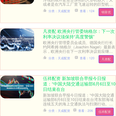
或者是在汽车工厂里飞速运转的巨型机械
臂。但有一类机器人，它们既不酷炫，也
分类：天成配资
查看：124
锦富优
不吸引眼球——它....
凡资配 欧洲央行管委纳格尔：下一次
利率决议须保持“高度警惕”
欧洲央行管理委员会成员、德国央行行长
约阿希姆·纳格尔（Joachim Nagel）最新表
示，欧洲央行在下一次利率决议前应继续
警惕通胀风险，并保持政策选项的灵活
分类：天成配资
查看：120
凡资配
性....
伍祥配资 新加坡联合早报今日报
道：“中国大陆交通运输部6月6日至10
日结束在台
新加坡联合早报今日报道：“中国大陆交通
运输部6月6日至10日结束在台湾东部海域
连续五天的海上交通执法与扫测行动。行
动由多艘海事船舰执行，包括‘海巡09’‘海巡
分类：天成配资
查看：206
伍祥配资
0....