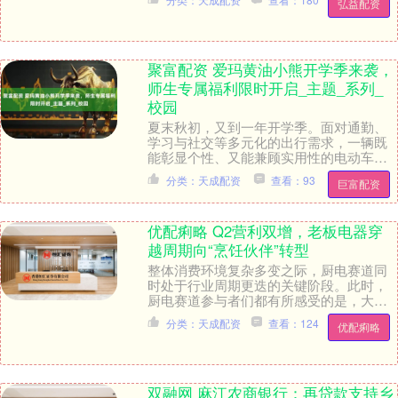
弘益配资
聚富配资 爱玛黄油小熊开学季来袭，
师生专属福利限时开启_主题_系列_
校园
夏末秋初，又到一年开学季。面对通勤、
学习与社交等多元化的出行需求，一辆既
能彰显个性、又能兼顾实用性的电动车，
正逐渐成为焕新校园生活的必备装备。爱
分类：天成配资
查看：93
巨富配资
玛电动车紧抓开学....
优配痢略 Q2营利双增，老板电器穿
越周期向“烹饪伙伴”转型
整体消费环境复杂多变之际，厨电赛道同
时处于行业周期更迭的关键阶段。此时，
厨电赛道参与者们都有所感受的是，大环
境带来的多重挑战和压力，为此都在寻求
分类：天成配资
查看：124
优配痢略
新的生存空间。身....
双融网 麻江农商银行：再贷款支持乡