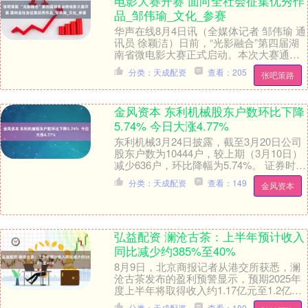
电影大赛开赛 面向全社会征集优秀作
品_邹伟瑜_文化_参赛
华声在线8月4日讯（全媒体记者 邹伟瑜 通
讯员 徐颖洁）日前，“光影融合”第四届湖
南省微电影大赛正式启动。本次大赛通过
微电影艺术展现湖南在文化和科技融合、
分类：天成配资
查看：205
张吧策路
文化和....
金风资本 东利机械股东户数环比下降
5.74% 今日大涨4.77%
东利机械3月24日披露，截至3月20日公司
股东户数为10444户，较上期（3月10日）
减少636户，环比降幅为5.74%。 证券时报
数据宝统计，截至发稿，东利机....
分类：天成配资
查看：149
金风资本
弘益配资 澜沧古茶：上半年预计收入
同比减少约385%至40%
8月9日，北京商报记者从港交所获悉，澜
沧古茶发布的盈利预警显示，预期2025年
度上半年将取得收入约1.17亿元至1.2亿
元，同比减少约38.5%至40%；取得公....
分类：天成配资
查看：180