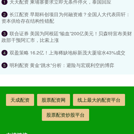
天天配资 柬埔寨要求立即无条件停火，泰国回应
1
长江配资 早期科创项目为何融资难？全国人大代表田轩：
2
资本供给存在结构性错配
联合证券 美国为阿根廷“输血”200亿美元！贝森特宣布美财
3
政部干预阿汇市，比索上涨
双盈策略 16.2亿！上海稀缺地标新茂大厦缩水43%成交
4
明利配资 黄金“跳水”分析：避险与宏观利空的博弈
5
天成配资
股票配资网
线上最大的配资平台
股票配资炒股平台