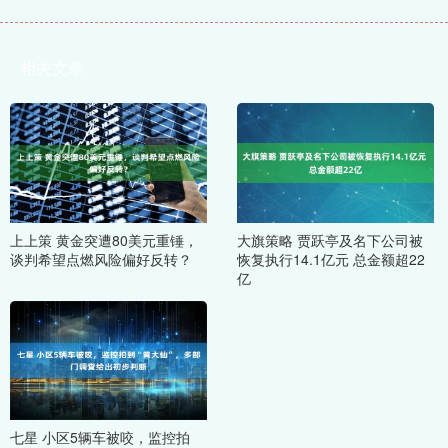
相关文章
上上策 黄金突遭80美元重锤，
大旗策略 贾跃亭及名下公司被
谈判希望点燃风险偏好反转？
恢复执行14.1亿元 总金额超22
亿
七星 小区5辆车被咬，监控拍