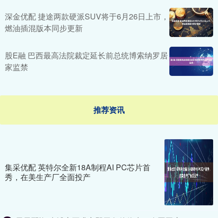
深金优配 捷途两款硬派SUV将于6月26日上市，
燃油插混版本同步更新
股E融 巴西最高法院裁定延长前总统博索纳罗居
家监禁
推荐资讯
集采优配 英特尔全新18A制程AI PC芯片首
秀，在美生产厂全面投产