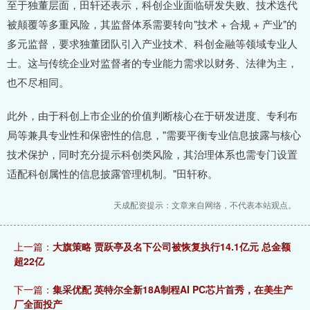
至于独董层面，田轩还表示，科创企业面临研发失败、技术迭代
被颠覆等多重风险，其监督体系需要转向"技术 + 合规 + 产业"的
多元监督，要求独董团队引入产业技术、科创金融等领域专业人
士。这与传统企业对监督者的专业能力需求以财务、法律为主，
也不尽相同。
此外，由于科创上市企业的价值判断核心在于研发进度、专利布
局等兼具专业性和保密性的信息，"需要平衡专业信息披露与核心
技术保护，同时充分提示科创类风险，其治理体系也需专门设置
适配科创属性的信息披露管理机制。"田轩称。
天成配资提示：文章来自网络，不代表本站观点。
上一篇：
大旗策略 贾跃亭及名下公司被恢复执行14.1亿元 总金额
超22亿
下一篇：
集采优配 英特尔全新18A制程AI PC芯片首秀，在美生产
厂全面投产