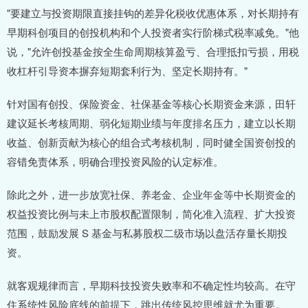
"要建立与投资期限直接挂钩的差异化税收优惠体系，对长期持有
早期科创项目的创投机构和个人投资者实行阶梯式税率减免。"他
说，"允许创投基金按全生命周期核算盈亏、合理抵扣亏损，用税
收杠杆引导资本摒弃短期套利行为、坚定长期持有。"
针对国有创投、保险资金、社保基金等核心长期资金来源，田轩
建议延长考核周期、弱化短期业绩与年度排名压力，建立以长期
收益、创新贡献为核心的组合式考核机制，同时健全国资创投的
容错免责体系，明确合理投资风险的认定标准。
除此之外，进一步放宽社保、养老金、企业年金等中长期资金的
权益投资比例与未上市股权配置限制，简化准入流程、扩大投资
范围，鼓励发展 S 基金与私募股权二级市场以盘活存量长期投
资。
就客观规律而言，早期科技投资失败率和不确定性均较高。在守
住系统性风险底线的前提下，跳出传统风控思维就尤为重要。