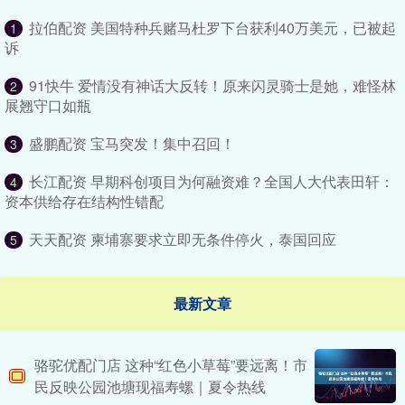
拉伯配资 美国特种兵赌马杜罗下台获利40万美元，已被起
1
诉
91快牛 爱情没有神话大反转！原来闪灵骑士是她，难怪林
2
展翘守口如瓶
盛鹏配资 宝马突发！集中召回！
3
长江配资 早期科创项目为何融资难？全国人大代表田轩：
4
资本供给存在结构性错配
天天配资 柬埔寨要求立即无条件停火，泰国回应
5
最新文章
骆驼优配门店 这种“红色小草莓”要远离！市
民反映公园池塘现福寿螺｜夏令热线