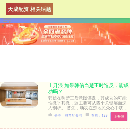
天成配资 相关话题
上升浪 如果韩信当楚王时造反，能成
功吗？
韩信在称楚王后意图谋反，其成功的可能
性微乎其微，这主要可从四个关键层面深
入剖析。 首先，项羽在楚地民众心中犹如
不可战胜的战神，其英勇无畏的形象早已
分类：股票配资网
查看：129
上升浪
深入人心。然而....