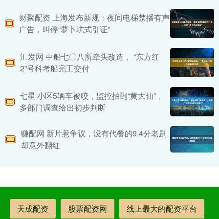
财聚配资 上海发布新规：夜间电梯禁播有声
广告，叫停“萝卜坑式引证”
汇发网 中船七〇八所牵头改造， “东方红
2”号科考船完工交付
七星 小区5辆车被咬，监控拍到“黄大仙”，
多部门调查给出初步判断
赚配网 新片惹争议，没有代餐的9.4分老剧
却意外翻红
天成配资
股票配资网
线上最大的配资平台