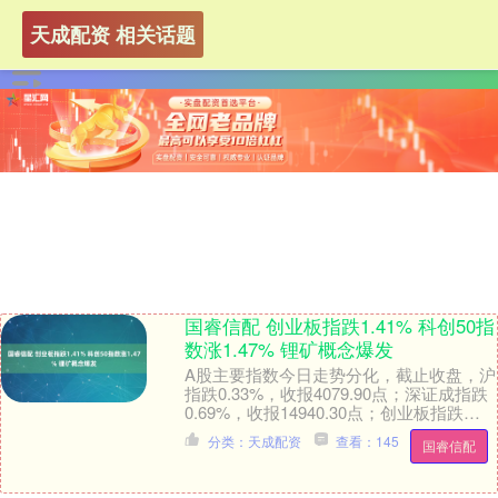
天成配资 相关话题
国睿信配 创业板指跌1.41% 科创50指
数涨1.47% 锂矿概念爆发
A股主要指数今日走势分化，截止收盘，沪
指跌0.33%，收报4079.90点；深证成指跌
0.69%，收报14940.30点；创业板指跌
1.41%，收报3667.7....
分类：天成配资
查看：145
国睿信配