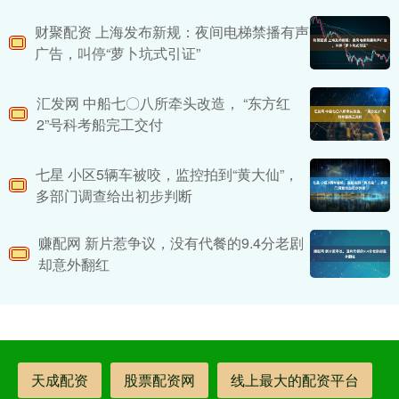
财聚配资 上海发布新规：夜间电梯禁播有声
广告，叫停“萝卜坑式引证”
汇发网 中船七〇八所牵头改造， “东方红
2”号科考船完工交付
七星 小区5辆车被咬，监控拍到“黄大仙”，
多部门调查给出初步判断
赚配网 新片惹争议，没有代餐的9.4分老剧
却意外翻红
天成配资
股票配资网
线上最大的配资平台