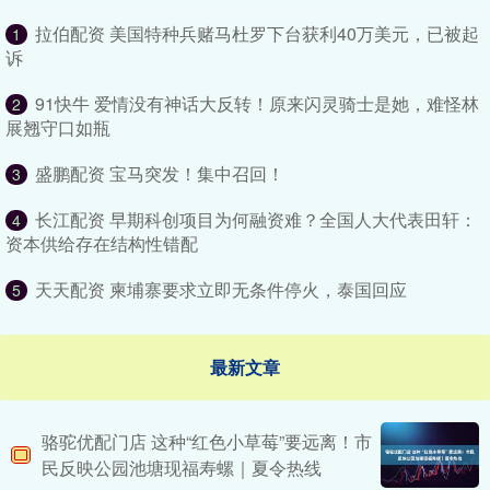
拉伯配资 美国特种兵赌马杜罗下台获利40万美元，已被起
1
诉
91快牛 爱情没有神话大反转！原来闪灵骑士是她，难怪林
2
展翘守口如瓶
盛鹏配资 宝马突发！集中召回！
3
长江配资 早期科创项目为何融资难？全国人大代表田轩：
4
资本供给存在结构性错配
天天配资 柬埔寨要求立即无条件停火，泰国回应
5
最新文章
骆驼优配门店 这种“红色小草莓”要远离！市
民反映公园池塘现福寿螺｜夏令热线