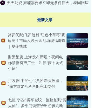
天天配资 柬埔寨要求立即无条件停火，泰国回应
5
最新文章
骆驼优配门店 这种“红色小草莓”要
远离！市民反映公园池塘现福寿螺
｜夏令热线
财聚配资 上海发布新规：夜间电
梯禁播有声广告，叫停“萝卜坑式
引证”
汇发网 中船七〇八所牵头改造，
“东方红2”号科考船完工交付
七星 小区5辆车被咬，监控拍到“黄
大仙”，多部门调查给出初步判断