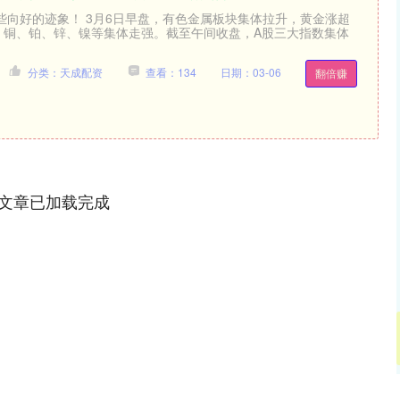
些向好的迹象！ 3月6日早盘，有色金属板块集体拉升，黄金涨超
%，铜、铂、锌、镍等集体走强。截至午间收盘，A股三大指数集体
分类：天成配资
查看：134
日期：03-06
翻倍赚
文章已加载完成
深证成指
14311.01
02%
200.89
1.42%