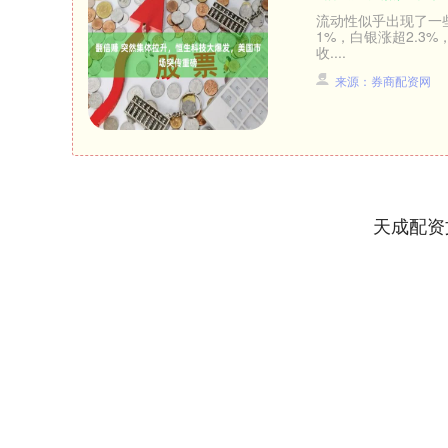
流动性似乎出现了一
1%，白银涨超2.3
收....
来源：券商配资网
天成配资
上证指数
3940.04
.40
2.13%
39.68
1.