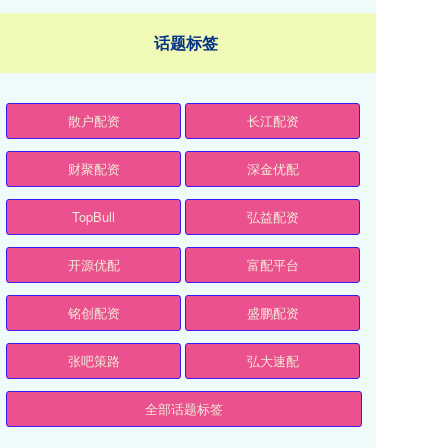
话题标签
散户配资
长江配资
财聚配资
深金优配
TopBull
弘益配资
开源优配
富配平台
铭创配资
盛鹏配资
张吧策路
弘大速配
全部话题标签