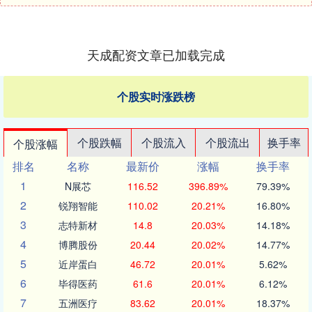
天成配资文章已加载完成
个股实时涨跌榜
个股跌幅
个股流入
个股流出
换手率
个股涨幅
排名
名称
最新价
涨幅
换手率
1
N展芯
116.52
396.89%
79.39%
2
锐翔智能
110.02
20.21%
16.80%
3
志特新材
14.8
20.03%
14.18%
4
博腾股份
20.44
20.02%
14.77%
5
近岸蛋白
46.72
20.01%
5.62%
6
毕得医药
61.6
20.01%
6.12%
7
五洲医疗
83.62
20.01%
18.37%