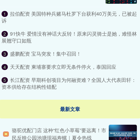
拉伯配资 美国特种兵赌马杜罗下台获利40万美元，已被起
1
诉
91快牛 爱情没有神话大反转！原来闪灵骑士是她，难怪林
2
展翘守口如瓶
盛鹏配资 宝马突发！集中召回！
3
天天配资 柬埔寨要求立即无条件停火，泰国回应
4
长江配资 早期科创项目为何融资难？全国人大代表田轩：
5
资本供给存在结构性错配
最新文章
骆驼优配门店 这种“红色小草莓”要远离！市
民反映公园池塘现福寿螺｜夏令热线