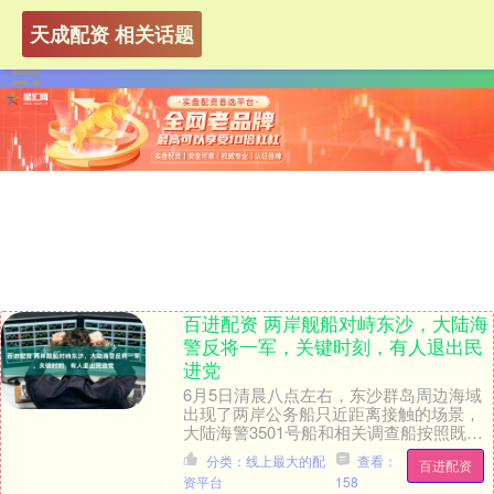
天成配资 相关话题
百进配资 两岸舰船对峙东沙，大陆海
警反将一军，关键时刻，有人退出民
进党
6月5日清晨八点左右，东沙群岛周边海域
出现了两岸公务船只近距离接触的场景，
大陆海警3501号船和相关调查船按照既定
计划在这片海域开展巡查与科研工作，台
分类：线上最大的配
查看：
百进配资
方海巡署很....
资平台
158