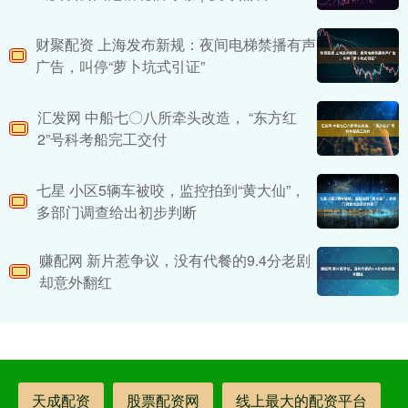
财聚配资 上海发布新规：夜间电梯禁播有声
广告，叫停“萝卜坑式引证”
汇发网 中船七〇八所牵头改造， “东方红
2”号科考船完工交付
七星 小区5辆车被咬，监控拍到“黄大仙”，
多部门调查给出初步判断
赚配网 新片惹争议，没有代餐的9.4分老剧
却意外翻红
天成配资
股票配资网
线上最大的配资平台