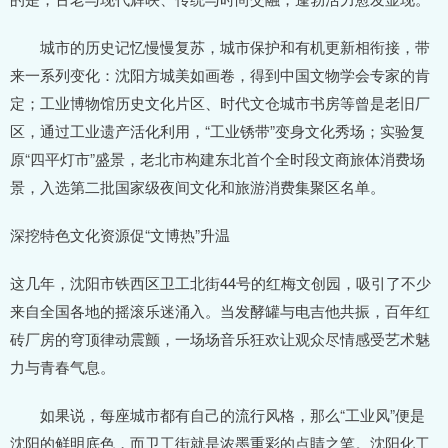
城市的历史记忆慢慢复苏，城市保护和有机更新相衔接，带
来一系列变化：沈阳方城美如画卷，得到中国文物学会专家的肯
定；工业博物馆历史文化片区、时代文仓城市书房等曾是老旧厂
区，通过工业遗产活化利用，“工业锈带”变身文化秀场；实验复
原“四平灯市”盛景，老北市构建东北首个全时段文商旅体消费场
景，入选第二批国家级夜间文化和旅游消费集聚区名单。
深挖特色文化资源促“文博热”升温
这几年，沈阳市铁西区卫工北街44号的红梅文创园，吸引了不少
来自全国各地的摇滚乐迷涌入。当发酵罐与电吉他共振，百年红
砖厂房的穹顶律动震颤，一场场音乐狂欢让观众尽情感受艺术魅
力与青春气息。
如果说，每座城市都有自己的流行风格，那么“工业风”便是
沈阳的鲜明底色，而卫工街就是浓墨重彩的点睛之笔。沈阳化工