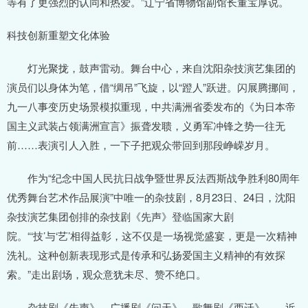
等有了更强烈的认同和热爱。”辽宁省博物馆副馆长董宝厚说。
科技创新重塑文化体验
灯光聚拢，鼓声雷动。舞台中心，来自沈阳杂技演艺集团的
演员们以身体为笔，借“绸吊”飞旋，以“蹬人”跃进。闪展腾挪间，
九一八事变历史场景模拟重现，中共满洲省委发布的《为日本帝
国主义武装占领满洲宣言》振聋发聩，义勇军冲锋之势一往无
前……表演引人入胜，一下子把观众带回到那段峥嵘岁月。
作为“纪念中国人民抗日战争暨世界反法西斯战争胜利80周年
优秀舞台艺术作品展演”中唯一的杂技剧，8月23日、24日，沈阳
杂技演艺集团创排的杂技剧《先声》登临国家大剧
院。“‘技’与‘艺’相得益彰，这不仅是一场视觉盛宴，更是一次精神
洗礼。这种创新表现形式是传承和弘扬爱国主义精神的有效探
索。”走出剧场，观众意犹未尽、赞不绝口。
杂技剧《先声》、广播剧《问天》、歌舞剧《西迁》……近