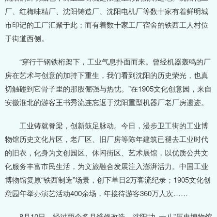
厂、红梅味精厂、沈阳铸造厂、沈阳电机厂等数十家有着鲜明城
市印记的工厂汇聚于此；而有着数十家工厂宿舍的铁西工人村位
于街道西侧。
“穿行于钢铁桁架下，工业气息扑面而来。曾经机器轰鸣的厂
房在艺术与创意的加持下重生，我们看到沈阳的历史荣光，也真
切触碰到它骨子里的那股倔强与热忱。”在1905文化创意园，来自
安徽淮北的游客王书秀流连忘返于沈阳重型机器厂老厂房遗迹。
工业铸就脊梁，创新鼓足脉动。今日，漫步卫工街的工业博
物馆历史文化片区，老厂区、旧厂房等陈年建筑已褪去工业时代
的旧衣，化身为文创园区、休闲街区、艺术展馆，以优质公共文
化服务丰富市民生活，为文旅融合发展注入澎湃活力。中国工业
博物馆复原“铁西制造”场景，创下单日2万客流纪录；1905文化创
意园年举办演艺活动400余场，年接待游客360万人次……
8月10日，经过两个多月维修改造，沈阳“九·一八”历史博物馆