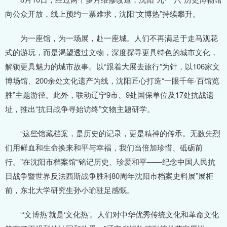
向公众开放，线上预约一票难求，沈阳“文博热”持续攀升。
为一座馆，为一场展，赴一座城。人们不再满足于走马观花
式的游玩，而是渴望透过文物，深度探寻更具特色的城市文化，
解锁更具魅力的城市故事。以“跟着大展去旅行”为针，以106家文
博场馆、200余处文化遗产为线，沈阳匠心打造“一眼千年·百馆览
胜”主题游径。此外，联动辽宁9市、9处国保单位及17处抗战遗
址，推出“抗日战争寻始访终”文物主题研学。
“这些馆藏档案，是历史的记录，更是精神的传承。无数先烈
们用鲜血和生命换来和平与幸福，我们当倍加珍惜、砥砺前
行。”在沈阳市档案馆“铭记历史、珍爱和平——纪念中国人民抗
日战争暨世界反法西斯战争胜利80周年沈阳市档案史料展”展柜
前，东北大学研究生孙小瑜驻足感慨。
“‘文博热’就是‘文化热’。人们对中华优秀传统文化和革命文化