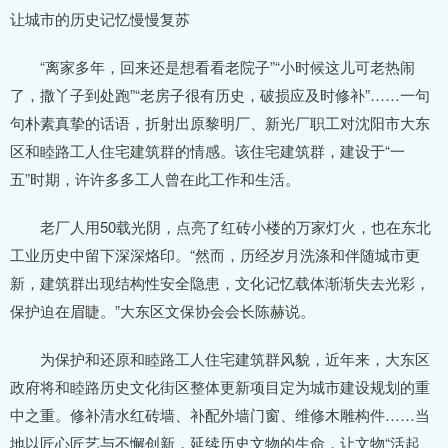
让城市的历史记忆慢慢复苏
“离家多年，回来还是想看看老院子”“小时候这儿可老热闹
了，撒丫子到处跑”“老房子很有历史，破损应及时修补”……一句
句朴素真挚的话语，折射出原黎明厂、新光厂职工对沈阳市大东
区和睦路工人住宅建筑群的情感。该住宅建筑群，建设于“一
五”时期，许许多多工人曾在此工作和生活。
老厂人用50载光阴，点亮了红砖小楼的万家灯火，也在东北
工业历史中留下深深烙印。“然而，历经岁月洗涤和伴随城市更
新，建筑群出现结构性安全隐患，文化记忆载体渐渐失去光彩，
保护迫在眉睫。”大东区文保协会会长陈赫说。
为保护和还原和睦路工人住宅建筑群风貌，近年来，大东区
政府将和睦路历史文化街区整体更新项目定为城市建设规划的重
中之重。修补清水红砖墙、补配外墙门窗、维修木雕构件……当
地以匠心匠艺与不懈创新，延续历史文物的生命，让文物“活起