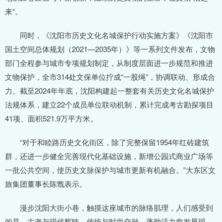
来”。
同时，《沈阳市历史文化名城保护行动实施方案》《沈阳市
国土空间总体规划（2021—2035年）》等一系列文件发布，文物
部门全程参与城市专项规划制定，从制度层面进一步规范和推进
文物保护，全市314处文保单位拧成“一股绳”，协调联动、形成合
力。截至2024年年底，沈阳构建起一整套有关历史文化名城保护
法规体系，建立22个成员单位联动机制，累计完成考古勘探项目
41项、面积521.9万平方米。
“对于和睦路历史文化街区，除了完整保留1954年红砖建筑
群，还进一步健全完善现代化基础设施，新增公园式商业广场等
一批公共空间，使历史文脉保护与城市更新有机融合。”大东区文
旅集团董事长陈戬表示。
漫步沈阳大街小巷，触摸这座城市的脉络肌理，人们感受到
的是，古老与现代辉映、传统与时尚交融，蓬勃活力愈发显现。