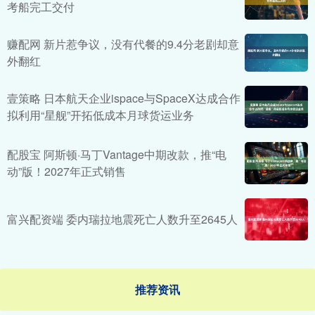
考船完工交付
赚配网 新片惹争议，没有代餐的9.4分老剧却意
外翻红
壹策略 日本航天企业ispace与SpaceX达成合作
拟利用“星舰”开拓低成本月球货运业务
配股宝 阿斯顿·马丁Vantage中期改款，推“电
动”版！2027年正式销售
富兴配资端 委内瑞拉地震死亡人数升至2645人
推荐资讯