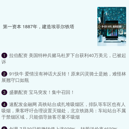
第一资本 1887年，建造埃菲尔铁塔
拉伯配资 美国特种兵赌马杜罗下台获利40万美元，已被起
1
诉
91快牛 爱情没有神话大反转！原来闪灵骑士是她，难怪林
2
展翘守口如瓶
盛鹏配资 宝马突发！集中召回！
3
速配发金融网 高铁站台成扎堆吸烟区，排队等车区也有人
4
吸烟，乘客呼吁合理设置灭烟处，北京铁路局：车站站台不属
于禁烟区域，只能倡导旅客尽量不吸烟
创界 7月30日银微转债上涨028%，转股溢价率4622%