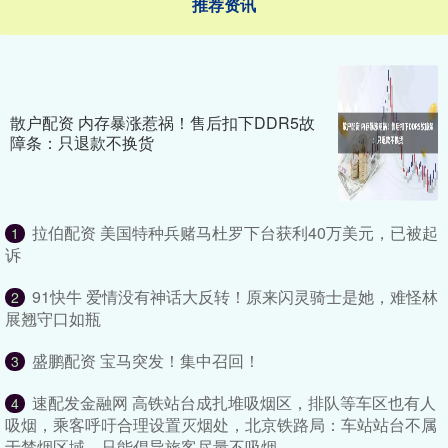
推荐资讯
散户配资 内存暴涨惹祸！售后扣下DDR5故
障条：只退款不换货
拉伯配资 美国特种兵赌马杜罗下台获利40万美元，已被起
1
诉
91快牛 爱情没有神话大反转！原来闪灵骑士是她，难怪林
2
展翘守口如瓶
盛鹏配资 宝马突发！集中召回！
3
速配发金融网 高铁站台成扎堆吸烟区，排队等车区也有人
4
吸烟，乘客呼吁合理设置灭烟处，北京铁路局：车站站台不属
于禁烟区域，只能倡导旅客尽量不吸烟