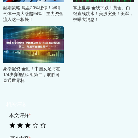
融期策略 尾盘20%涨停！华特
掌上世界 全线下跌！黄金、白
气体一周大涨超94%！主力资金
银直线跳水！美股突变！美军，
流入这一板块！
被曝大消息！
象泰配资 全胜！中国女足将在
1/4决赛迎战C组第二，取胜可
直通世界杯
相关评论
本文评分
*