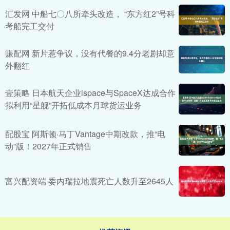
汇发网 中船七〇八所牵头改造， “东方红2”号科
考船完工交付
赚配网 新片惹争议，没有代餐的9.4分老剧却意
外翻红
壹策略 日本航天企业ispace与SpaceX达成合作
拟利用“星舰”开拓低成本月球货运业务
配股宝 阿斯顿·马丁Vantage中期改款，推“电
动”版！2027年正式销售
富兴配资端 委内瑞拉地震死亡人数升至2645人