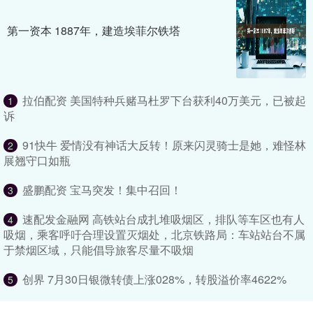
第一资本 1887年，建造埃菲尔铁塔
拉伯配资 美国特种兵赌马杜罗下台获利40万美元，已被起
1
诉
91快牛 爱情没有神话大反转！原来闪灵骑士是她，难怪林
2
展翘守口如瓶
盛鹏配资 宝马突发！集中召回！
3
速配发金融网 高铁站台成扎堆吸烟区，排队等车区也有人
4
吸烟，乘客呼吁合理设置灭烟处，北京铁路局：车站站台不属
于禁烟区域，只能倡导旅客尽量不吸烟
创界 7月30日银微转债上涨028%，转股溢价率4622%
5