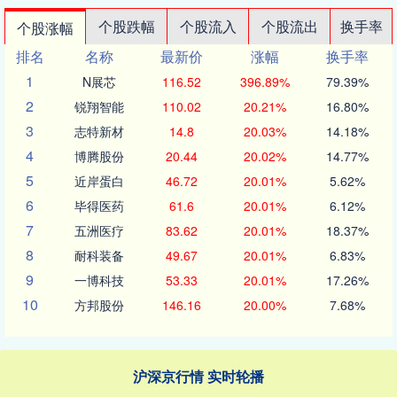
个股跌幅
个股流入
个股流出
换手率
个股涨幅
排名
名称
最新价
涨幅
换手率
1
N展芯
116.52
396.89%
79.39%
2
锐翔智能
110.02
20.21%
16.80%
3
志特新材
14.8
20.03%
14.18%
4
博腾股份
20.44
20.02%
14.77%
5
近岸蛋白
46.72
20.01%
5.62%
6
毕得医药
61.6
20.01%
6.12%
7
五洲医疗
83.62
20.01%
18.37%
8
耐科装备
49.67
20.01%
6.83%
9
一博科技
53.33
20.01%
17.26%
10
方邦股份
146.16
20.00%
7.68%
沪深京行情 实时轮播