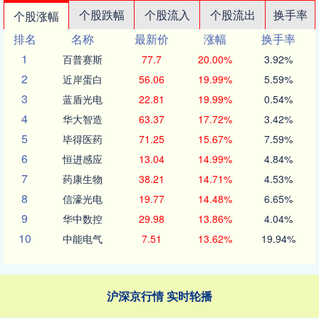
个股跌幅
个股流入
个股流出
换手率
个股涨幅
排名
名称
最新价
涨幅
换手率
1
百普赛斯
77.7
20.00%
3.92%
2
近岸蛋白
56.06
19.99%
5.59%
3
蓝盾光电
22.81
19.99%
0.54%
4
华大智造
63.37
17.72%
3.42%
5
毕得医药
71.25
15.67%
7.59%
6
恒进感应
13.04
14.99%
4.84%
7
药康生物
38.21
14.71%
4.53%
8
信濠光电
19.77
14.48%
6.65%
9
华中数控
29.98
13.86%
4.04%
10
中能电气
7.51
13.62%
19.94%
沪深京行情 实时轮播