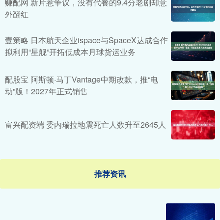
赚配网 新片惹争议，没有代餐的9.4分老剧却意
外翻红
壹策略 日本航天企业ispace与SpaceX达成合作
拟利用“星舰”开拓低成本月球货运业务
配股宝 阿斯顿·马丁Vantage中期改款，推“电
动”版！2027年正式销售
富兴配资端 委内瑞拉地震死亡人数升至2645人
推荐资讯