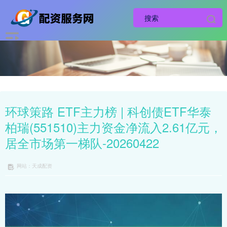
环球策路 ETF主力榜 | 科创债ETF华泰
柏瑞(551510)主力资金净流入2.61亿元，
居全市场第一梯队-20260422
网站：天成配资