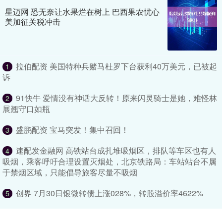
星迈网 恐无奈让水果烂在树上 巴西果农忧心
美加征关税冲击
拉伯配资 美国特种兵赌马杜罗下台获利40万美元，已被起
1
诉
91快牛 爱情没有神话大反转！原来闪灵骑士是她，难怪林
2
展翘守口如瓶
盛鹏配资 宝马突发！集中召回！
3
速配发金融网 高铁站台成扎堆吸烟区，排队等车区也有人
4
吸烟，乘客呼吁合理设置灭烟处，北京铁路局：车站站台不属
于禁烟区域，只能倡导旅客尽量不吸烟
创界 7月30日银微转债上涨028%，转股溢价率4622%
5