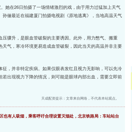
沪深300
4651.31
.24%
-6.85
-0.15%
议。她在26日拍摄了一场情绪激烈的戏，由于用力过猛加上天气
。孙俪最近在福建厦门拍摄电视剧《原地逃离》，当地高温天气
血压骤升，是眼血管破裂的主要诱因。此外，用力憋气、搬重
热天气，寒冷环境更易造成血管破裂，因此当天的高温并非主要
体征，并非特定疾病。如果仅眼表发红且视力无影响，可以先冷
但若出现视力下降的情况，则可能是眼球内部出血，需要立即前
天成配资提示：文章来自网络，不代表本站观点。
车区也有人吸烟，乘客呼吁合理设置灭烟处，北京铁路局：车站站台