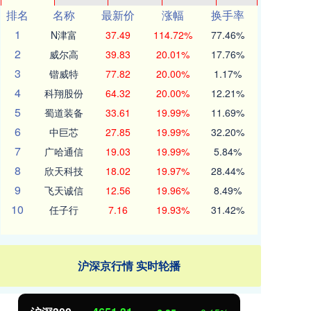
排名
名称
最新价
涨幅
换手率
1
N津富
37.49
114.72%
77.46%
2
威尔高
39.83
20.01%
17.76%
3
锴威特
77.82
20.00%
1.17%
4
科翔股份
64.32
20.00%
12.21%
5
蜀道装备
33.61
19.99%
11.69%
6
中巨芯
27.85
19.99%
32.20%
7
广哈通信
19.03
19.99%
5.84%
8
欣天科技
18.02
19.97%
28.44%
9
飞天诚信
12.56
19.96%
8.49%
10
任子行
7.16
19.93%
31.42%
沪深京行情 实时轮播