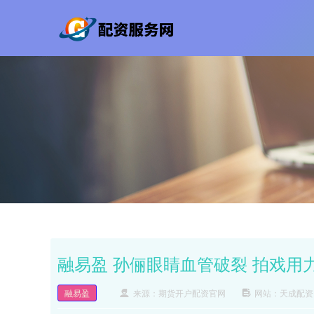
融易盈 孙俪眼睛血管破裂 拍戏用
融易盈
来源：期货开户配资官网
网站：天成配资