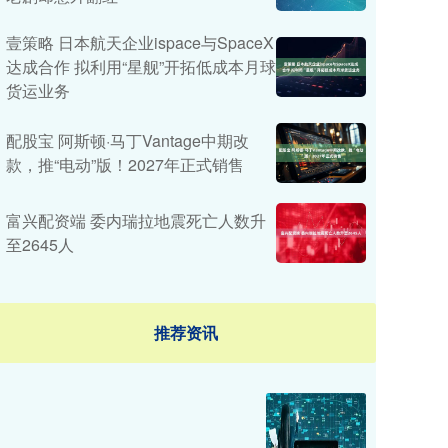
壹策略 日本航天企业ispace与SpaceX
达成合作 拟利用“星舰”开拓低成本月球
货运业务
配股宝 阿斯顿·马丁Vantage中期改
款，推“电动”版！2027年正式销售
富兴配资端 委内瑞拉地震死亡人数升
至2645人
推荐资讯