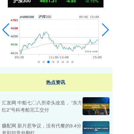
北证50
1122.88
创
3.42
0.30%
热点资讯
汇发网 中船七〇八所牵头改造， “东方
红2”号科考船完工交付
赚配网 新片惹争议，没有代餐的9.4分
老剧却意外翻红