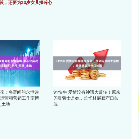
茨，还要为23岁女儿操碎心
村花：乡野间的永恒诗
91快牛 爱情没有神话大反转！原来
战运营和营销工作室博
闪灵骑士是她，难怪林展翘守口如
_土地
瓶