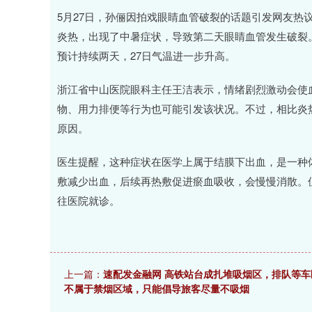
深证成指
14110.12
.92
0.57%
-34.08
-0
5月27日，孙俪因拍戏眼睛血管破裂的话题引发网友热
炎热，出现了中暑症状，导致第二天眼睛血管发生破裂
预计持续两天，27日气温进一步升高。
浙江省中山医院眼科主任王洁表示，情绪剧烈激动会使
物、用力排便等行为也可能引发该状况。不过，相比炎
原因。
医生提醒，这种症状在医学上属于结膜下出血，是一种
敷减少出血，后续再热敷促进瘀血吸收，会慢慢消散。
往医院就诊。
上一篇：
速配发金融网 高铁站台成扎堆吸烟区，排队等
不属于禁烟区域，只能倡导旅客尽量不吸烟