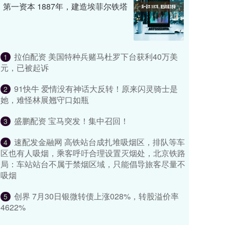
第一资本 1887年，建造埃菲尔铁塔
拉伯配资 美国特种兵赌马杜罗下台获利40万美
1
元，已被起诉
91快牛 爱情没有神话大反转！原来闪灵骑士是
2
她，难怪林展翘守口如瓶
盛鹏配资 宝马突发！集中召回！
3
速配发金融网 高铁站台成扎堆吸烟区，排队等车
4
区也有人吸烟，乘客呼吁合理设置灭烟处，北京铁路
局：车站站台不属于禁烟区域，只能倡导旅客尽量不
吸烟
创界 7月30日银微转债上涨028%，转股溢价率
5
4622%