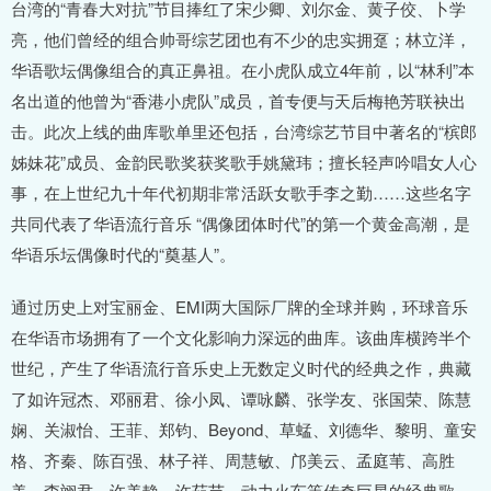
台湾的“青春大对抗”节目捧红了宋少卿、刘尔金、黄子佼、卜学
亮，他们曾经的组合帅哥综艺团也有不少的忠实拥趸；林立洋，
华语歌坛偶像组合的真正鼻祖。在小虎队成立4年前，以“林利”本
名出道的他曾为“香港小虎队”成员，首专便与天后梅艳芳联袂出
击。此次上线的曲库歌单里还包括，台湾综艺节目中著名的“槟郎
姊妹花”成员、金韵民歌奖获奖歌手姚黛玮；擅长轻声吟唱女人心
事，在上世纪九十年代初期非常活跃女歌手李之勤……这些名字
共同代表了华语流行音乐 “偶像团体时代”的第一个黄金高潮，是
华语乐坛偶像时代的“奠基人”。
通过历史上对宝丽金、EMI两大国际厂牌的全球并购，环球音乐
在华语市场拥有了一个文化影响力深远的曲库。该曲库横跨半个
世纪，产生了华语流行音乐史上无数定义时代的经典之作，典藏
了如许冠杰、邓丽君、徐小凤、谭咏麟、张学友、张国荣、陈慧
娴、关淑怡、王菲、郑钧、Beyond、草蜢、刘德华、黎明、童安
格、齐秦、陈百强、林子祥、周慧敏、邝美云、孟庭苇、高胜
美、李翊君、许美静、许茹芸、动力火车等传奇巨星的经典歌