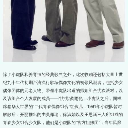
除了小虎队和姜育恒的经典歌曲之外，此次收购还包括大量上世
纪九十年代初期台湾流行歌坛偶像文化的初领风潮者，包括少女
偶像团体的元老人物、带领小虎队出道的师姐组合忧欢派对，以
及该组合个人发展的成员——“忧忧”蔡雨伦；小虎队之后，同样
席卷华人世界的“二代青春偶像组合”红孩儿；1991年小虎队暂时
解散后，开丽推出的由吴佩瑜，徐淑娟以及王思涵三人所组成的
青春少女组合少女队，他们是小虎队的“官方姐妹团”；当年风靡