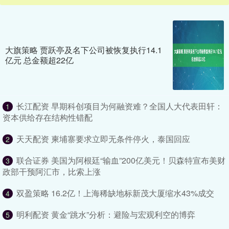
大旗策略 贾跃亭及名下公司被恢复执行14.1
亿元 总金额超22亿
长江配资 早期科创项目为何融资难？全国人大代表田轩：
1
资本供给存在结构性错配
天天配资 柬埔寨要求立即无条件停火，泰国回应
2
联合证券 美国为阿根廷“输血”200亿美元！贝森特宣布美财
3
政部干预阿汇市，比索上涨
双盈策略 16.2亿！上海稀缺地标新茂大厦缩水43%成交
4
明利配资 黄金“跳水”分析：避险与宏观利空的博弈
5