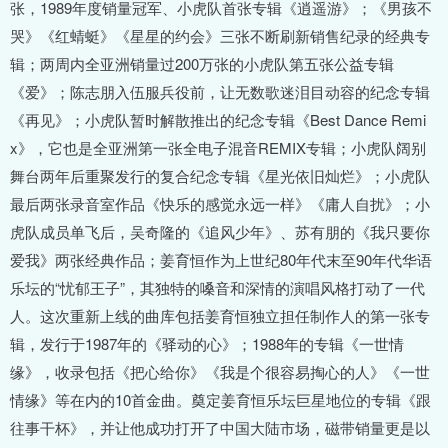
张，1989年度销量冠军、小虎队首张专辑《逍遥游》；《男孩不
哭》《红蜻蜓》《星星的约会》三张不断刷新销售纪录的经典专
辑；两周内全亚洲销量过200万张的小虎队第五张公益专辑
《爱》；陈志朋入伍服兵役前，让无数歌迷泪目动容的纪念专辑
《再见》；小虎队暂时解散推出的纪念专辑《Best Dance Remi
x》，它也是全亚洲第一张全电子混音REMIX专辑；小虎队阔别
舞台两年后重聚发行的复合纪念专辑《星光依旧灿烂》；小虎队
最后两张录音室作品《快乐的感觉永远一样》《庸人自扰》；小
虎队成员单飞后，吴奇隆的《追风少年》、苏有朋的《我只要你
爱我》两张经典作品；姜育恒作为上世纪80年代末至90年代华语
乐坛的“忧郁王子”，其独特的嗓音和深情的演唱风格打动了一代
人。这次重新上线的曲库包括姜育恒独立担任制作人的第一张专
辑，发行于1987年的《驿动的心》；1988年的专辑《一世情
缘》，收录包括《把心给你》《我是个很容易掏心的人》《一世
情缘》等在内的10首金曲。奠定姜育恒乐坛巨星地位的专辑《跟
往事干杯》，并让他成功打开了中国大陆市场，磁带销量更是以