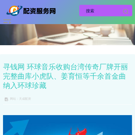
寻钱网 环球音乐收购台湾传奇厂牌开丽
完整曲库小虎队、姜育恒等千余首金曲
纳入环球珍藏
网站：天成配资