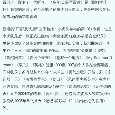
百万计，影响了一代听众。《多年以后·再回首》是《跟往事干
杯》辉煌的延续，在台湾地区销量达到三白金，更是中国大陆音
像市场的畅销常青树。
新增的“开喜”及“红醇”曲库包括：小虎队参与的第13张专辑，也是
小虎队最后一张正式出版物《虎啸龙腾 狂飙95演唱会全纪录》，
更是小虎队全盛高光时期的唯一现场演出实录；新增曲库进一步
集齐了三只“小虎”的重要单飞作品，将“霹雳虎”吴奇隆《追梦》
《蓦然回首》《爱出个未来》《想我一个地方》《My Summer D
ream》《双飞》《英雄》这批1993至1997的个人作品全部涵盖。
同时收录了苏有朋从1992年个人单曲《勇气之歌》开始，到《等
到那一天》《珍惜的背包》《伤口》《风声雨声听苏声》在内的
经典专辑。同时囊括陈志朋从1994年《霸道的温柔》《记住你的
香》直至2004年的专辑《舍不得》；还包括红孩儿人气唱功担当
张克帆1995年单飞首专《还记得我吗》和《为你伤心为你痛》
等。