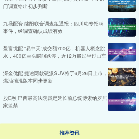
门调查给出初步判断
九鼎配资 绵阳联合调查组通报：四川幼专招聘
事件，经调查确认成绩有效
盈富忧配 “易中天”成交额700亿，机器人概念跳
水，400亿巨头瞬间跌停，近12万股民坐过山车
深金优配 捷途两款硬派SUV将于6月26日上市，
燃油插混版本同步更新
股E融 巴西最高法院裁定延长前总统博索纳罗居
家监禁
推荐资讯