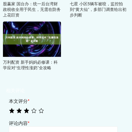
股赢家 国台办：统一后台湾财
七星 小区5辆车被咬，监控拍
政税收全用于民生，无需在防务
到“黄大仙”，多部门调查给出初
上花巨资
步判断
万利配资 新手妈妈必修课：科
学应对“生理性涨奶”全攻略
相关评论
本文评分
*
评论内容
*