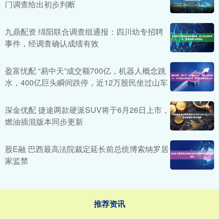
门调查给出初步判断
九鼎配资 绵阳联合调查组通报：四川幼专招聘
事件，经调查确认成绩有效
盈富忧配 “易中天”成交额700亿，机器人概念跳
水，400亿巨头瞬间跌停，近12万股民坐过山车
深金优配 捷途两款硬派SUV将于6月26日上市，
燃油插混版本同步更新
股E融 巴西最高法院裁定延长前总统博索纳罗居
家监禁
推荐资讯