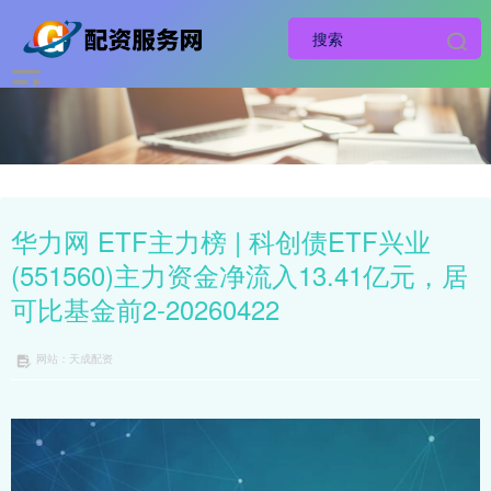
华力网 ETF主力榜 | 科创债ETF兴业
(551560)主力资金净流入13.41亿元，居
可比基金前2-20260422
网站：天成配资