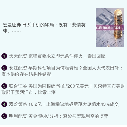
宏发证券 日系手机的终局：没有「悲情英
雄」……
天天配资 柬埔寨要求立即无条件停火，泰国回应
1
长江配资 早期科创项目为何融资难？全国人大代表田轩：
2
资本供给存在结构性错配
联合证券 美国为阿根廷“输血”200亿美元！贝森特宣布美财
3
政部干预阿汇市，比索上涨
双盈策略 16.2亿！上海稀缺地标新茂大厦缩水43%成交
4
明利配资 黄金“跳水”分析：避险与宏观利空的博弈
5