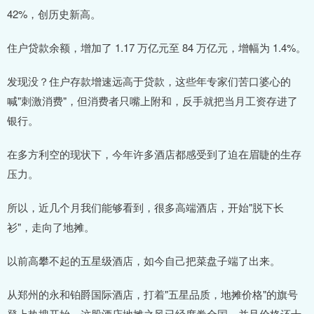
42%，创历史新高。
住户贷款余额，增加了 1.17 万亿元至 84 万亿元，增幅为 1.4%。
发现没？住户存款增速远高于贷款，这些年专家们苦口婆心的
喊"刺激消费"，但消费者只嘴上附和，反手就把当月工资存进了
银行。
在多方利空的现状下，今年许多酒店都感受到了迫在眉睫的生存
压力。
所以，近几个月我们能够看到，很多高端酒店，开始"脱下长
衫"，走向了地摊。
以前高攀不起的五星级酒店，如今自己把菜盘子端了出来。
从郑州的永和铂爵国际酒店，打着"五星品质，地摊价格"的旗号
登上热搜开始，这股酒店地摊之风已经席卷全国，并且价格还十