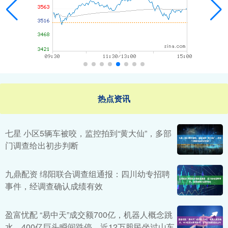
热点资讯
七星 小区5辆车被咬，监控拍到“黄大仙”，多部
门调查给出初步判断
九鼎配资 绵阳联合调查组通报：四川幼专招聘
事件，经调查确认成绩有效
盈富忧配 “易中天”成交额700亿，机器人概念跳
水，400亿巨头瞬间跌停，近12万股民坐过山车