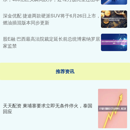
深金优配 捷途两款硬派SUV将于6月26日上市，
燃油插混版本同步更新
股E融 巴西最高法院裁定延长前总统博索纳罗居
家监禁
推荐资讯
天天配资 柬埔寨要求立即无条件停火，泰国
回应