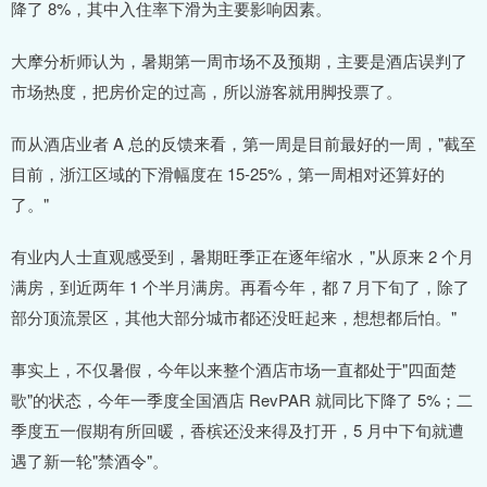
降了 8%，其中入住率下滑为主要影响因素。
大摩分析师认为，暑期第一周市场不及预期，主要是酒店误判了
市场热度，把房价定的过高，所以游客就用脚投票了。
而从酒店业者 A 总的反馈来看，第一周是目前最好的一周，"截至
目前，浙江区域的下滑幅度在 15-25%，第一周相对还算好的
了。"
有业内人士直观感受到，暑期旺季正在逐年缩水，"从原来 2 个月
满房，到近两年 1 个半月满房。再看今年，都 7 月下旬了，除了
部分顶流景区，其他大部分城市都还没旺起来，想想都后怕。"
事实上，不仅暑假，今年以来整个酒店市场一直都处于"四面楚
歌"的状态，今年一季度全国酒店 RevPAR 就同比下降了 5%；二
季度五一假期有所回暖，香槟还没来得及打开，5 月中下旬就遭
遇了新一轮"禁酒令"。