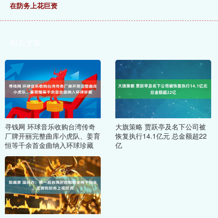
在防务上花巨资
相关文章
寻钱网 环球音乐收购台湾传奇
大旗策略 贾跃亭及名下公司被
厂牌开丽完整曲库小虎队、姜育
恢复执行14.1亿元 总金额超22
恒等千余首金曲纳入环球珍藏
亿