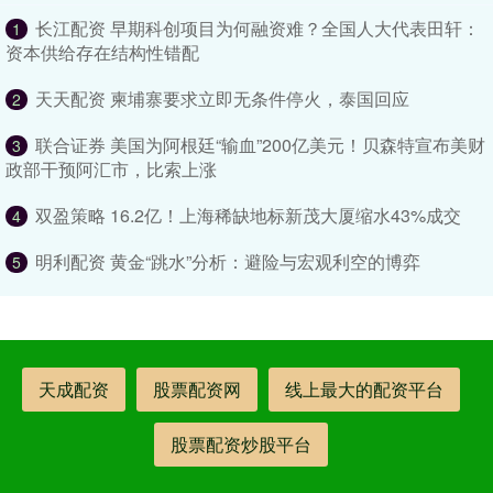
长江配资 早期科创项目为何融资难？全国人大代表田轩：
1
资本供给存在结构性错配
天天配资 柬埔寨要求立即无条件停火，泰国回应
2
联合证券 美国为阿根廷“输血”200亿美元！贝森特宣布美财
3
政部干预阿汇市，比索上涨
双盈策略 16.2亿！上海稀缺地标新茂大厦缩水43%成交
4
明利配资 黄金“跳水”分析：避险与宏观利空的博弈
5
天成配资
股票配资网
线上最大的配资平台
股票配资炒股平台