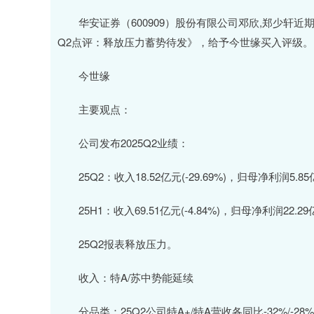
华安证券（600909）股份有限公司邓欣,郑少轩近期对
Q2点评：释放压力蓄势待发》，给予今世缘买入评级。
今世缘
主要观点：
公司发布2025Q2业绩：
25Q2：收入18.52亿元(-29.69%)，归母净利润5.85亿元
25H1：收入69.51亿元(-4.84%)，归母净利润22.29亿
25Q2报表释放压力。
收入：特A/苏中势能延续
分品类：25Q2公司特A+/特A营收各同比-32%/-