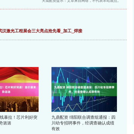
天成配资提示：文章来自网络，不代表本站观点。
5武汉激光工程展会三大亮点抢先看_加工_焊接
全线暴拉！芯片利好突
九鼎配资 绵阳联合调查组通报：四
势汹汹
川幼专招聘事件，经调查确认成绩
有效