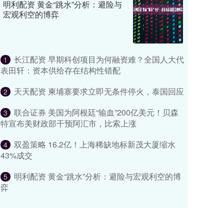
明利配资 黄金“跳水”分析：避险与
宏观利空的博弈
长江配资 早期科创项目为何融资难？全国人大代
1
表田轩：资本供给存在结构性错配
天天配资 柬埔寨要求立即无条件停火，泰国回应
2
联合证券 美国为阿根廷“输血”200亿美元！贝森
3
特宣布美财政部干预阿汇市，比索上涨
双盈策略 16.2亿！上海稀缺地标新茂大厦缩水
4
43%成交
明利配资 黄金“跳水”分析：避险与宏观利空的博
5
弈