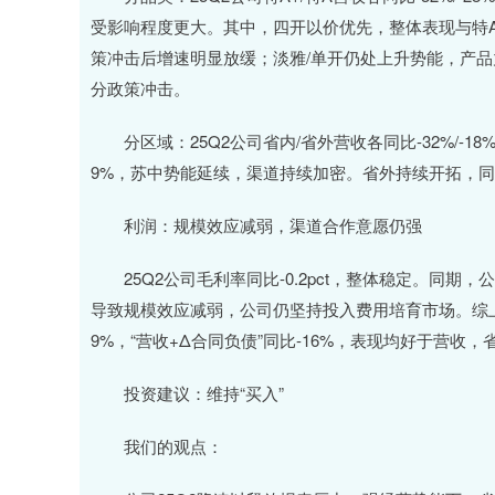
沪深300
4694.44
0.89
1.42%
43.13
0.9
受影响程度更大。其中，四开以价优先，整体表现与特A
策冲击后增速明显放缓；淡雅/单开仍处上升势能，产
分政策冲击。
分区域：25Q2公司省内/省外营收各同比-32%/-18%，其
9%，苏中势能延续，渠道持续加密。省外持续开拓，同
利润：规模效应减弱，渠道合作意愿仍强
25Q2公司毛利率同比-0.2pct，整体稳定。同期，公司销
导致规模效应减弱，公司仍坚持投入费用培育市场。综上25Q
9%，“营收+Δ合同负债”同比-16%，表现均好于营
投资建议：维持“买入”
我们的观点：