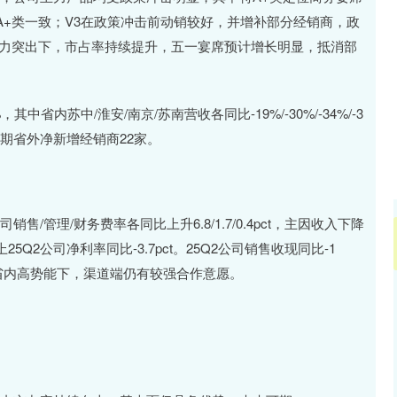
北证50
1134.24
3%
11.37
1.01%
+类一致；V3在政策冲击前动销较好，并增补部分经销商，政
品力突出下，市占率持续提升，五一宴席预计增长明显，抵消部
中省内苏中/淮安/南京/苏南营收各同比-19%/-30%/-34%/-3
期省外净新增经销商22家。
售/管理/财务费率各同比上升6.8/1.7/0.4pct，主因收入下降
2公司净利率同比-3.7pct。25Q2公司销售收现同比-1
收，省内高势能下，渠道端仍有较强合作意愿。