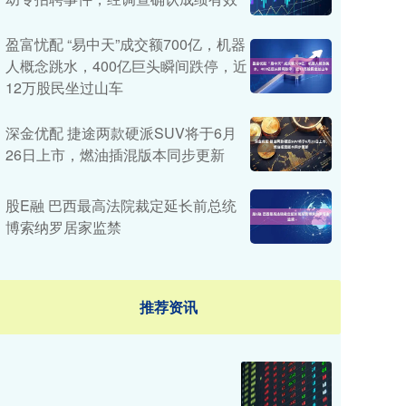
盈富忧配 “易中天”成交额700亿，机器
人概念跳水，400亿巨头瞬间跌停，近
12万股民坐过山车
深金优配 捷途两款硬派SUV将于6月
26日上市，燃油插混版本同步更新
股E融 巴西最高法院裁定延长前总统
博索纳罗居家监禁
推荐资讯