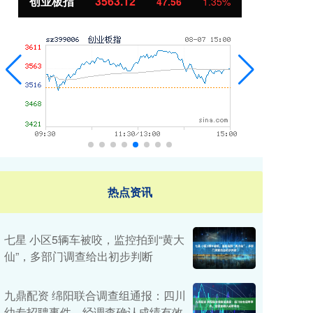
创业板指
3563.12
基
47.56
1.35%
热点资讯
七星 小区5辆车被咬，监控拍到“黄大
仙”，多部门调查给出初步判断
九鼎配资 绵阳联合调查组通报：四川
幼专招聘事件，经调查确认成绩有效