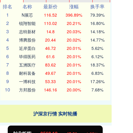
排名
名称
最新价
涨幅
换手率
1
N展芯
116.52
396.89%
79.39%
2
锐翔智能
110.02
20.21%
16.80%
3
志特新材
14.8
20.03%
14.18%
4
博腾股份
20.44
20.02%
14.77%
5
近岸蛋白
46.72
20.01%
5.62%
6
毕得医药
61.6
20.01%
6.12%
7
五洲医疗
83.62
20.01%
18.37%
8
耐科装备
49.67
20.01%
6.83%
9
一博科技
53.33
20.01%
17.26%
10
方邦股份
146.16
20.00%
7.68%
沪深京行情 实时轮播