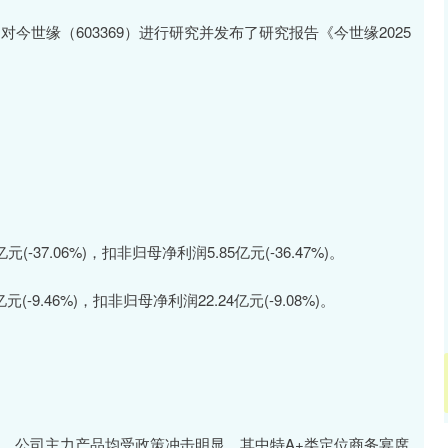
今世缘（603369）进行研究并发布了研究报告《今世缘2025
(-37.06%)，扣非归母净利润5.85亿元(-36.47%)。
元(-9.46%)，扣非归母净利润22.24亿元(-9.08%)。
28%，公司主力产品均受政策冲击明显，其中特A+类定位商务宴席