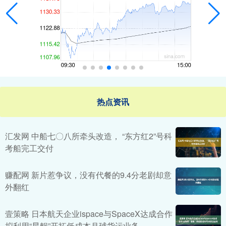
热点资讯
汇发网 中船七〇八所牵头改造， “东方红2”号科
考船完工交付
赚配网 新片惹争议，没有代餐的9.4分老剧却意
外翻红
壹策略 日本航天企业ispace与SpaceX达成合作
拟利用“星舰”开拓低成本月球货运业务