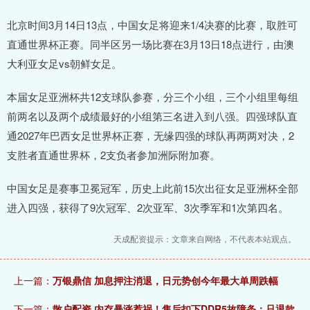
北京时间3月14日13点，中国女足将迎来1/4决赛的比赛，取胜可
直通世界杯正赛。同半区另一场比赛在3月13日18点进行，由澳
大利亚女足vs朝鲜女足。
本届女足亚洲杯共12支球队参赛，分三个小组，三个小组里每组
前两名以及两个成绩最好的小组第三名进入到八强。四强球队直
通2027年巴西女足世界杯正赛，无缘四强的球队再两两对决，2
支胜者直通世界杯，2支负者参加洲际附加赛。
中国女足是赛事卫冕冠军，历史上此前15次出征女足亚洲杯全部
进入四强，获得了9次冠军、2次亚军、3次季军和1次第四名。
天成配资提示：文章来自网络，不代表本站观点。
上一篇：
万银鼎信 加息押注消退，日元势创今年最大单周跌幅
下一篇：
散户配资 内存暴涨惹祸！售后扣下DDR5故障条：只退款