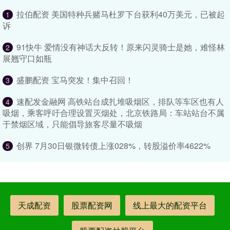
拉伯配资 美国特种兵赌马杜罗下台获利40万美元，已被起
1
诉
91快牛 爱情没有神话大反转！原来闪灵骑士是她，难怪林
2
展翘守口如瓶
盛鹏配资 宝马突发！集中召回！
3
速配发金融网 高铁站台成扎堆吸烟区，排队等车区也有人
4
吸烟，乘客呼吁合理设置灭烟处，北京铁路局：车站站台不属
于禁烟区域，只能倡导旅客尽量不吸烟
创界 7月30日银微转债上涨028%，转股溢价率4622%
5
天成配资
股票配资网
线上最大的配资平台