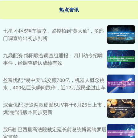
热点资讯
七星 小区5辆车被咬，监控拍到“黄大仙”，多部
门调查给出初步判断
九鼎配资 绵阳联合调查组通报：四川幼专招聘
事件，经调查确认成绩有效
盈富忧配 “易中天”成交额700亿，机器人概念跳
水，400亿巨头瞬间跌停，近12万股民坐过山车
深金优配 捷途两款硬派SUV将于6月26日上市，
燃油插混版本同步更新
股E融 巴西最高法院裁定延长前总统博索纳罗居
家监禁