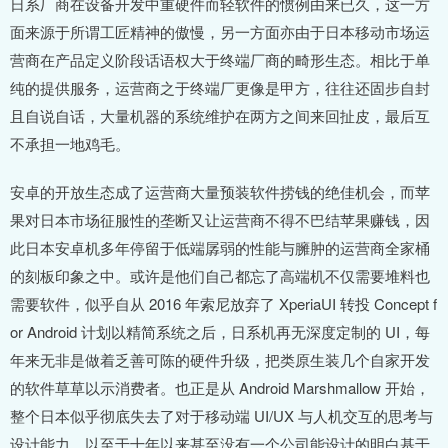
日系厂商在设备开发中重硬件而轻软件的惯例由来已久，这一方
面来源于所谓工匠精神的傲慢，另一方面亦由于日本移动市场运
营商在产品定义阶段话语权大于终端厂商的畸形生态。相比于单
纯的提供服务，运营商之于终端厂更像是甲方，往往还固步自封
且自说自话，大量机器的系统维护在两方之间来回扯皮，最后互
不承担一地鸡毛。
安卓的开放生态成了运营商大量预装软件捞钱的绝佳机会，而苹
果对日本市场征服性的垄断又让运营商不得不巴结苹果赚钱，因
此日本安卓机多年停留于低端孱弱的性能与臃肿的运营商全家桶
的刻板印象之中。或许是他们自己都忘了高端机不仅需要堆料也
需要软件，似乎自从 2016 年索尼放弃了 XperiaUI 转投 Concept f
or Android 计划以精简系统之后，日系机再无深度定制的 UI，每
年来无非是做着乏善可陈的硬件升级，把类原生装几个自家开发
的软件草草以示消费者。也正是从 Android Marshmallow 开始，
整个日本似乎彻底失去了对于移动端 UI/UX 与人机交互的思考与
设计能力，以至于十年以来甚至没有一个公司能设计的明白基于