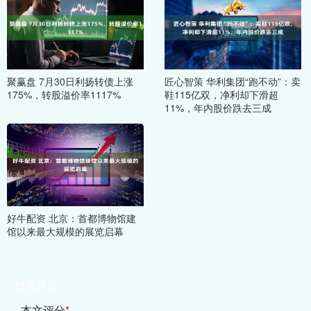
聚赢盘 7月30日利扬转债上涨
匠心智策 华利集团“跑不动”：卖
175%，转股溢价率1117%
鞋115亿双，净利却下滑超
11%，年内股价跌去三成
好牛配资 北京：首都博物馆建
馆以来最大规模的展览启幕
相关评论
本文评分
*