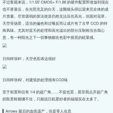
不过客观来说，1/1.55' CMOS+ F/1.88 的硬件配置即使放到现在
也不算落伍，在光照充足的白天，这颗镜头得以迎来完全体的成
片质量。尽管孱弱的算法使其仍然无法压住高光，但面对花草、
天空等场景，适当的偏色和过曝反而让成片有了古早 CCD 的特
殊风味。尤其对蓝天的处理和高光溢出的部分压制相当合我心
意，有一种阳光之下一切事物都在色彩中摇晃的眩晕感。
日间样张#1，天空色彩表达很好
日间样张#2，对建筑的处理很有CCD味
至于前置和仅有 1/4 的超广角……不提也罢，甚至我点开超广角
的取景框都绷不住，只能说日机爱好者的福报实在太多了。
▍Arrows 最后的血统遗产，但是零人在意