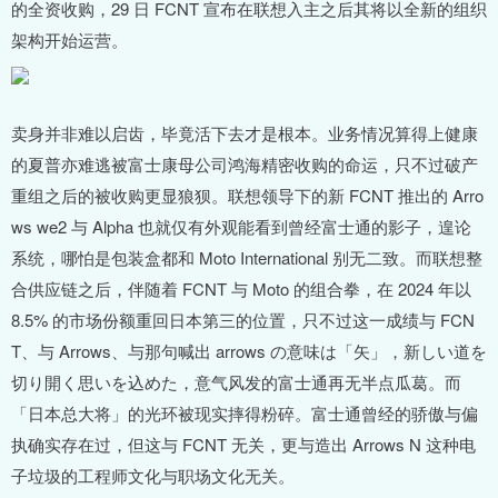
的全资收购，29 日 FCNT 宣布在联想入主之后其将以全新的组织
架构开始运营。
卖身并非难以启齿，毕竟活下去才是根本。业务情况算得上健康
的夏普亦难逃被富士康母公司鸿海精密收购的命运，只不过破产
重组之后的被收购更显狼狈。联想领导下的新 FCNT 推出的 Arro
ws we2 与 Alpha 也就仅有外观能看到曾经富士通的影子，遑论
系统，哪怕是包装盒都和 Moto International 别无二致。而联想整
合供应链之后，伴随着 FCNT 与 Moto 的组合拳，在 2024 年以
8.5% 的市场份额重回日本第三的位置，只不过这一成绩与 FCN
T、与 Arrows、与那句喊出 arrows の意味は「矢」，新しい道を
切り開く思いを込めた，意气风发的富士通再无半点瓜葛。而
「日本总大将」的光环被现实摔得粉碎。富士通曾经的骄傲与偏
执确实存在过，但这与 FCNT 无关，更与造出 Arrows N 这种电
子垃圾的工程师文化与职场文化无关。