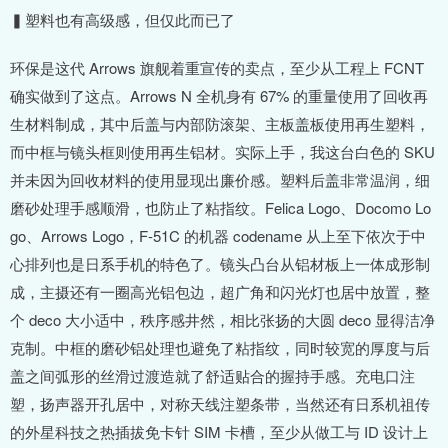
▍塑料也有高级感，但仅此而已了
环保是这代 Arrows 旗舰着重宣传的卖点，至少从工程上 FCNT
确实做到了这点。Arrows N 全机身有 67% 的重量使用了回收再
生材料制成，其中后盖与内部防滚架、主板盖板使用再生塑料，
而中框与镜头框则使用再生铝材。实际上手，我这台白色的 SKU
并未因为回收材料的使用显现出廉价感。塑料后盖非常温润，细
磨砂处理手感顺滑，也防止了粘指纹。Felica Logo、Docomo Lo
go、Arrows Logo，F-51C 的机器 codename 从上至下依次于中
心排列也是日系手机的特色了。镜头凸台从铝材板上一体成形制
成，主摄还有一圈高光铝包边，超广角和闪光灯也居中放置，整
个 deco 大小适中，秩序感井然，相比张扬的大圆 deco 显得洁净
克制。中框的磨砂铝处理也避免了粘指纹，同时较宽的厚度与后
盖之间弧形的丝滑过渡造就了舒适贴合的握持手感。充电口注
塑，扬声器开孔居中，对称天线注塑条带，当然还有日系机祖传
的外星科技之热插拔免卡针 SIM 卡槽，至少从做工与 ID 设计上