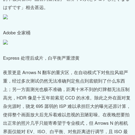
はずです」相去甚远。
Adobe 全家桶
Express 处理后成片，白平衡严重漂黄
夜景更是 Arrows N 翻车的重灾区，在自动模式下对焦拉风箱严
重，经过多次测试仍然无法准确判定焦点到底锁到了什么东西
上；另一方面测光也极不准确，距离十米不到的灯牌都无法压制
高光，HDR 像是十五年前索尼 CCD 的水准。除此之外在面对复
杂光源时，骁龙 695 孱弱的 ISP 难以承担巨大的曝光还原计算，
使得整个画面放大后充斥着难以忽视的丑陋彩噪。在夜晚想要拍
出正常的照片几乎只能寄希望于专业模式，但 Arrows N 的相机
界面仅能对 EV、ISO、白平衡、对焦距离进行调节，且 ISO 最