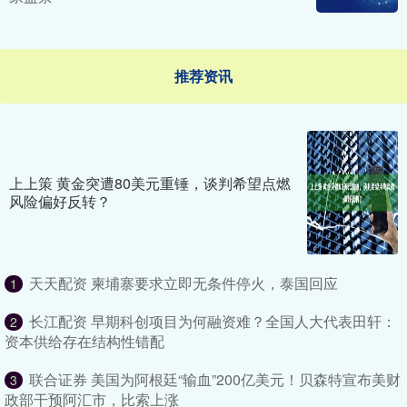
推荐资讯
上上策 黄金突遭80美元重锤，谈判希望点燃
风险偏好反转？
天天配资 柬埔寨要求立即无条件停火，泰国回应
1
长江配资 早期科创项目为何融资难？全国人大代表田轩：
2
资本供给存在结构性错配
联合证券 美国为阿根廷“输血”200亿美元！贝森特宣布美财
3
政部干预阿汇市，比索上涨