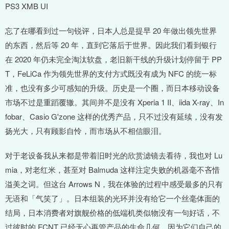
PS3 XMB UI
忘了在哪看到过一句锐评，日本人总是提早 20 年做出领先世界
的东西，然后等 20 年，直到它落后于世界。因此我们看到银行
在 2020 年仍未完全淘汰软盘，老旧新干线的升级计划停留于 PP
T，FeLiCa 作为领先世界的支付方式既没有成为 NFC 的统一标
准，也没有多少可感知的升级。历史是一个圈，而日本移动设备
市场不过是重蹈覆辙。其间并不是没有 Xperia 1 II、iida X-ray、In
fobar、Casio G'zone 这样的优秀产品，只不过没有延续，没有发
扬光大，只有顾影自怜，而市场从不相信眼泪。
对于老设备我从来都是带着旧时光的欣赏滤镜去看待，我也对 Lu
mia，对老红米，甚至对 Balmuda 这样注定失败的机器毫不吝惜
溢美之词。但这台 Arrows N，我在体验的过程中感受最多的只有
无语和「气笑了」。日本组装的光环并没有给它一个丝毫体面的
结局，日本消费者对旗舰价格的低端机类似物没有一句好话，不
过彼时的 FCNT 已经无心再管产品的生命几何，因为它们自己的