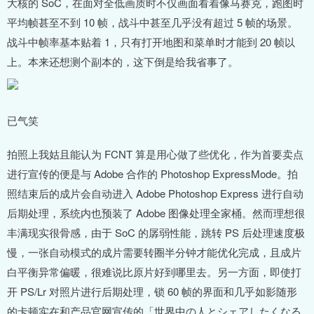
大核的 SoC，在面对全低画质时不仅画面看着像马赛克，跑图时
平均帧甚至不到 10 帧，战斗中甚至几乎没有超过 5 帧的场景。
战斗中帧率基本贴着 1，只有打开地图和菜单时才能到 20 帧以
上。本来还想测个副本的，这下倒是给我省事了。
已气笑
拍照上我姑且能认为 FCNT 算是用心做了些优化，作为首要卖点
进行宣传的便是与 Adobe 合作的 Photoshop ExpressMode。拍
照结束后的成片会自动进入 Adobe Photoshop Express 进行自动
后期处理，系统内也预装了 Adobe 图像处理全家桶。然而理想很
丰满现实很骨感，由于 SoC 的孱弱性能，跳转 PS 后处理速度极
慢，一张自动模式的成片需要转圈半分钟才能优化完成，且成片
白平衡异常偏暖，很难说比原片好到哪里去。另一方面，即使打
开 PS/Lr 对照片进行后期处理，锁 60 帧的界面和几乎如影随形
的卡顿实在和产品官网宣传的「世界中の人とシェアしたくなる