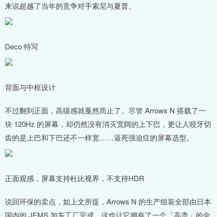
来说超越了当年的竞争对手索尼与夏普。
Deco 特写
背面与中框设计
不过翻到正面，高级感就戛然而止了。尽管 Arrows N 搭载了一
块 120Hz 的屏幕，却仍然没有消灭宽阔的上下巴，更让人咬牙切
齿的是上巴和下巴还不一样宽……逼死强迫症的屏幕选型。
正面观感，屏幕支持杜比视界，不支持HDR
说回环保的卖点，如上文所提，Arrows N 的生产组装全部由日本
国内的 JEMS 加东工厂完成，这也让它拥有了一个「高贵」的全