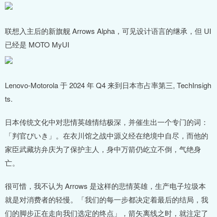
联想入主后的新旗舰 Arrows Alpha，可见设计语言的继承，但 UI
已经是 MOTO MyUI
Lenovo-Motorola 于 2024 年 Q4 来到日本市占率第三, TechInsigh
ts.
日本传统文化中对悲情英雄情结极深，并催生出一个专门的词：
「判官びいき」。在衣川馆之战中源义经在绝境中自尽，而他的
家臣武藏坊弁庆为了保护主人，身中万箭仍屹立不倒，气绝身
亡。
很可惜，我不认为 Arrows 是这样的悲情英雄，生产电子垃圾本
就是对消费者的轻慢。「我们的每一步都决定着最后的结局，我
们的脚步正在走向我们选定的终点」，箭矢离线之时，就注定了