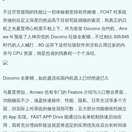
不过尽管孱弱的性能让一切体验都变得有些难绷，FCNT 对系统
所做的自定义深度仍然远高于目前苟延残喘的索尼，和真正的日
机之光夏普用心程度不相上下。作为首发 Docomo 合约机，Arro
ws N 预装了人神共愤的 Docomo 垃圾全家桶，不过相比 835/845
时代的人人喊打，8G 运存下这些垃圾软件并没有占用过多的内
存与 CPU 资源，倒是也省的找教程一个个冻结。
Docomo 全家桶，如此盛况在国内机器上已经绝迹已久
与夏普类似，Arrows 也有专门的 Feature 介绍与入口整合界面，
功能确实不少，涵盖快速操作、性能、隐私、日常生活等多个方
面，但实际上对系统的修改屈指可数，且大部分功能都依托独立
的 App 实现。FAST APP Drive 能通过白名单机制快速启动应
用，我有充分理由怀疑这就是将选定的应用优先在后台长时间保