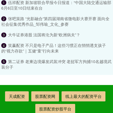
伍祥配资 新加坡联合早报今日报道：“中国大陆交通运输部
1
6月6日至10日结束在台
张吧策路 “光影融合”第四届湖南省微电影大赛开赛 面向全
2
社会征集优秀作品_邹伟瑜_文化_参赛
大牛证券港股 法国将沦为新“欧洲病夫”？
3
笑赢配资 不只是电子产品！这些习惯正在悄悄透支孩子
4
的“视力存款”｜五健“童”行向未来
第二证券 老柬边境爆发武装冲突 老挝军方拘捕10名越境武
5
装分子
天成配资
股票配资网
线上最大的配资平台
股票配资炒股平台