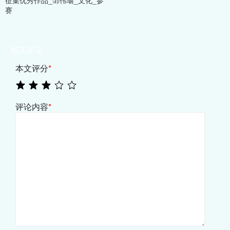
征集优秀作品_邹伟瑜_文化_参
赛
相关评论
本文评分
*
评论内容
*