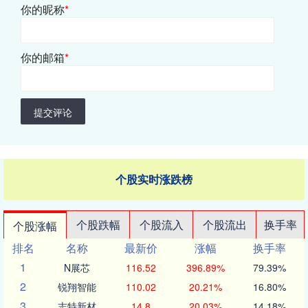
你的昵称
*
你的邮箱
*
提交评论
个股实时涨跌榜
个股跌幅
个股流入
个股流出
换手率
个股涨幅
排名
名称
最新价
涨幅
换手率
1
N展芯
116.52
396.89%
79.39%
2
锐翔智能
110.02
20.21%
16.80%
3
志特新材
14.8
20.03%
14.18%