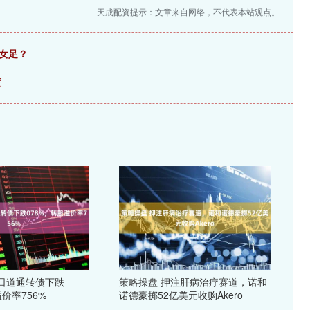
天成配资提示：文章来自网络，不代表本站观点。
女足？
度
0日道通转债下跌
策略操盘 押注肝病治疗赛道，诺和
溢价率756%
诺德豪掷52亿美元收购Akero