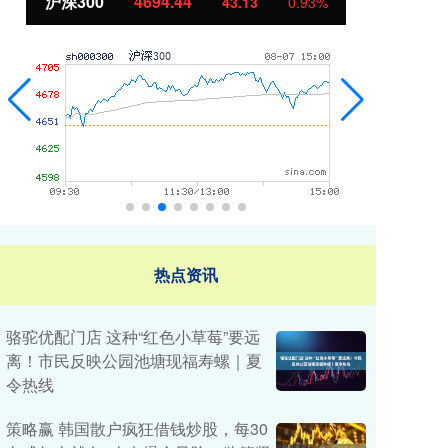
北证50
1134.24
创
11.37
1.01%
热点资讯
骆驼优配门店 这种“红色小草莓”要远
离！市民反映公园池塘现福寿螺｜夏
令热线
策略赢 韩国散户疯狂借钱炒股，每30