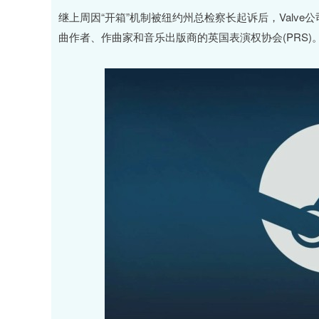
深证成指
14311.01
.68
1.02%
200.89
1
继上周因“开箱”机制被纽约州总检察长起诉后，Valv
曲作者、作曲家和音乐出版商的英国表演权协会(PRS)