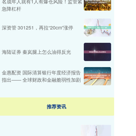
名成年人就有1人有爆仓风险！监管紧
急降杠杆
深资管 301251，再拉“20cm”涨停
海陆证券 秦岚腿上怎么油得反光
金惠配资 国际清算银行年度经济报告
指出—— 全球财政和金融脆弱性加剧
推荐资讯