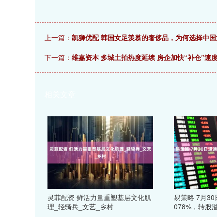
上一篇：
凯狮优配 韩国女足羡慕的奢侈品，为何选择中国
下一篇：
维嘉资本 多城土拍热度延续 房企加快“补仓”速
相关文章
灵菲配资 鲜活力量重塑基层文化肌
易策略 7月3
理_轻骑兵_文艺_乡村
078%，转股