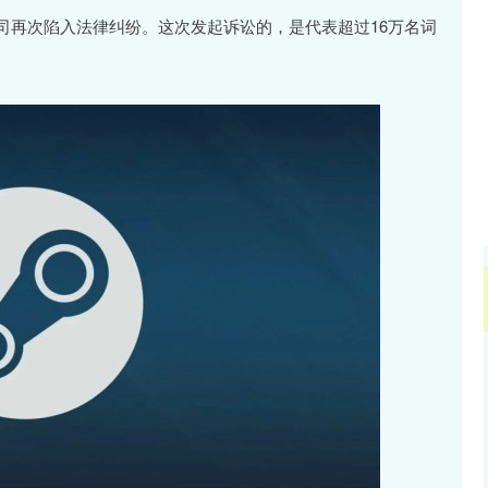
沪深300
4694.44
.42%
43.13
0.93%
e公司再次陷入法律纠纷。这次发起诉讼的，是代表超过16万名词
。