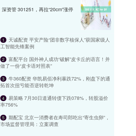
深资管 301251，再拉“20cm”涨停
天诚配资 平安产险“团非数字核保人”获国家级人
1
工智能先锋案例
富配平台 国外神人成功“破解”皮卡丘的语言！并
2
做了一份“皮卡语对照表”
牛360配资 华凯易佰净利暴跌72%，刚盘下的通
3
拓首次扭亏能否逆转乾坤
易策略 7月30日道通转债下跌078%，转股溢价
4
率756%
期配宝 北京一消费者在寿司郎吃出“寄生虫卵”，
5
市场监督管理局：立案调查