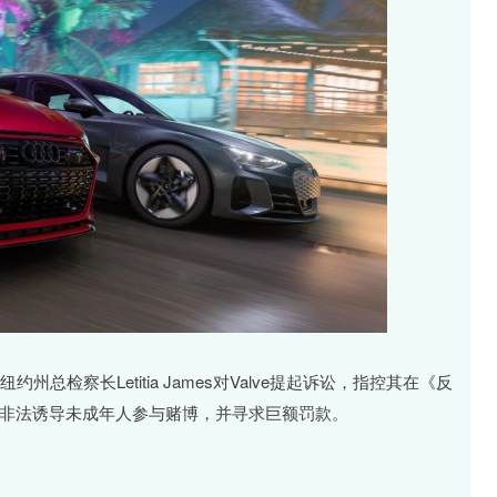
总检察长Letitia James对Valve提起诉讼，指控其在《反
”机制非法诱导未成年人参与赌博，并寻求巨额罚款。