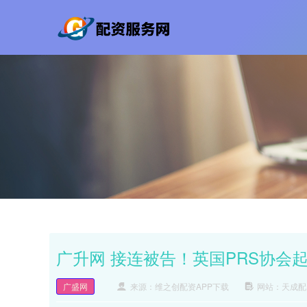
广升网 接连被告！英国PRS协会起诉
广盛网
来源：维之创配资APP下载
网站：天成配